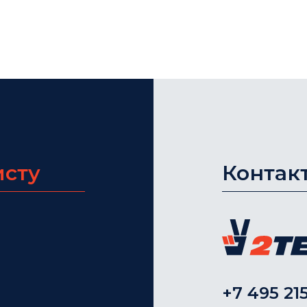
исту
Контак
+7 495 215