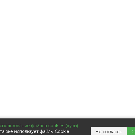
ькор-Коммьюникейшин»
спользование файлов cookies (куки)
также использует файлы Cookie
Не согласен
С