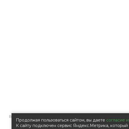
Все права защищены © 2009 – 2026 Компания ООО «Ал
Продолжая пользоваться сайтом, вы даете
согласие и
К сайту подключен сервис Яндекс.Метрика, который 