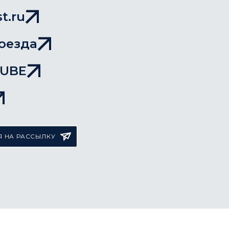
t.ru
оезда
TUBE
 НА РАССЫЛКУ