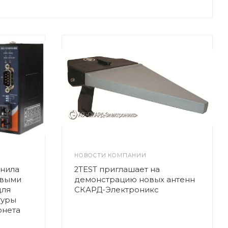
НОВОСТИ КОМПАНИИ
лнила
2TEST приглашает на
овыми
демонстрацию новых антенн
для
СКАРД-Электроникс
туры
рнета