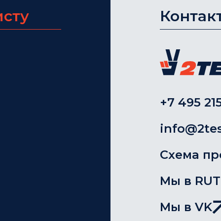
исту
Контак
+7 495 215
info@2tes
Схема пр
Мы в RU
Мы в VK