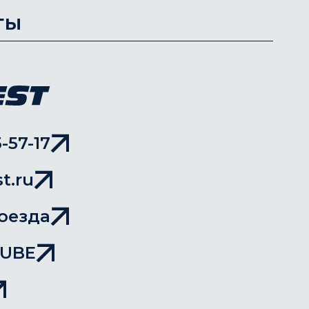
ты
-57-17
t.ru
оезда
TUBE