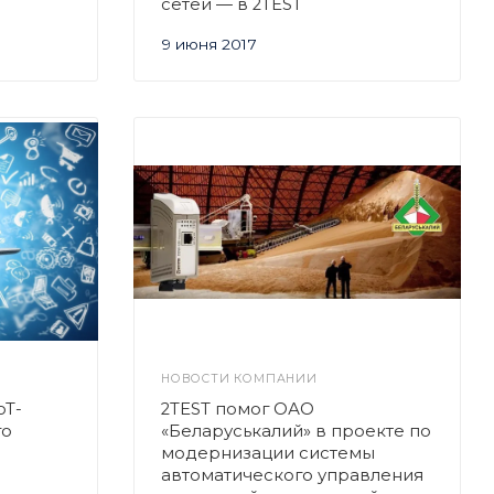
сетей — в 2TEST
9 июня 2017
НОВОСТИ КОМПАНИИ
oT-
2TEST помог ОАО
го
«Беларуськалий» в проекте по
модернизации системы
автоматического управления