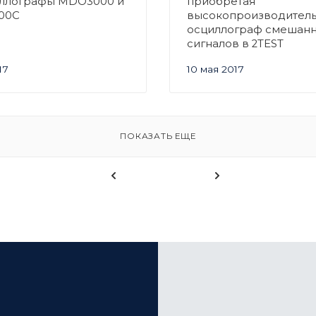
иллографы MDO3000 и
приобретая
00C
высокопроизводител
осциллограф смешан
сигналов в 2TEST
17
10 мая 2017
ПОКАЗАТЬ ЕЩЕ