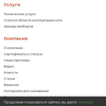
Услуги
Технические услуги
Услуги в области эксплуатации сети
Аренда приборов
Компания
О компании
Сертификаты и статусы
Наши партнеры
Видео
Новости
Статьи
Вакансии
Материалы для скачивания
Cогласие на использование файлов cookies
Продолжая пользоваться сайтом, вы даете
согласие
Обработка персональных данных с помощью сервиса