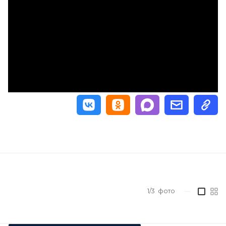
1/3
фото
—