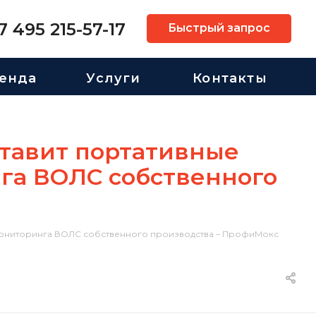
7 495 215-57-17
Быстрый запрос
енда
Услуги
Контакты
ставит портативные
га ВОЛС собственного
 мониторинга ВОЛС собственного производства – ПрофиМокс