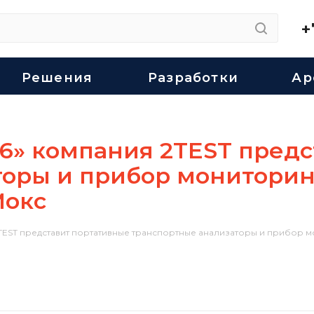
+
Решения
Разработки
Ар
26» компания 2TEST пред
торы и прибор мониторин
Мокс
 2TEST представит портативные транспортные анализаторы и прибор