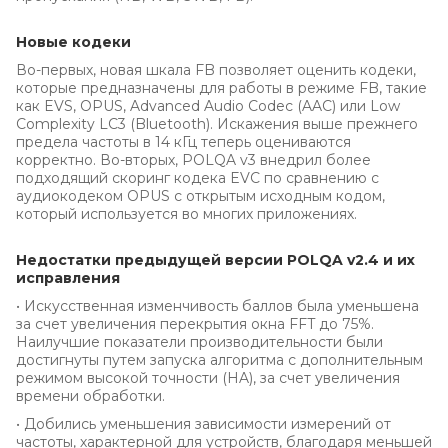
Новые кодеки
Во-первых, новая шкала FB позволяет оценить кодеки,
которые предназначены для работы в режиме FB, такие
как EVS, OPUS, Advanced Audio Codec (AAC) или Low
Complexity LC3 (Bluetooth). Искажения выше прежнего
предела частоты в 14 кГц теперь оцениваются
корректно. Во-вторых, POLQA v3 внедрил более
подходящий скоринг кодека EVC по сравнению с
аудиокодеком OPUS с открытым исходным кодом,
который используется во многих приложениях.
Недостатки предыдущей версии POLQA v2.4 и их
исправления
• Искусственная изменчивость баллов была уменьшена
за счет увеличения перекрытия окна FFT до 75%.
Наилучшие показатели производительности были
достигнуты путем запуска алгоритма с дополнительным
режимом высокой точности (HA), за счет увеличения
времени обработки.
• Добились уменьшения зависимости измерений от
частоты, характерной для устройств, благодаря меньшей