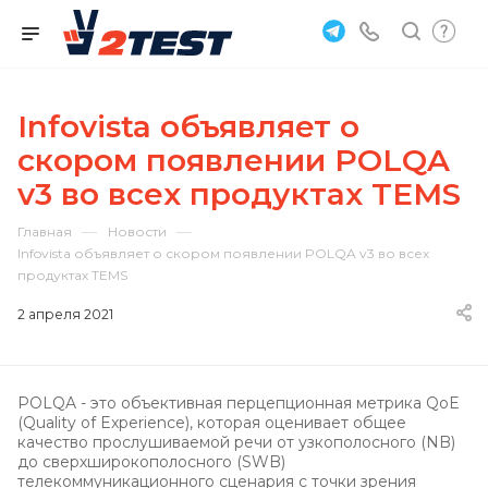
Infovista объявляет о
скором появлении POLQA
v3 во всех продуктах TEMS
—
—
Главная
Новости
Infovista объявляет о скором появлении POLQA v3 во всех
продуктах TEMS
2 апреля 2021
POLQA - это объективная перцепционная метрика QoE
(Quality of Experience), которая оценивает общее
качество прослушиваемой речи от узкополосного (NB)
до сверхширокополосного (SWB)
телекоммуникационного сценария с точки зрения