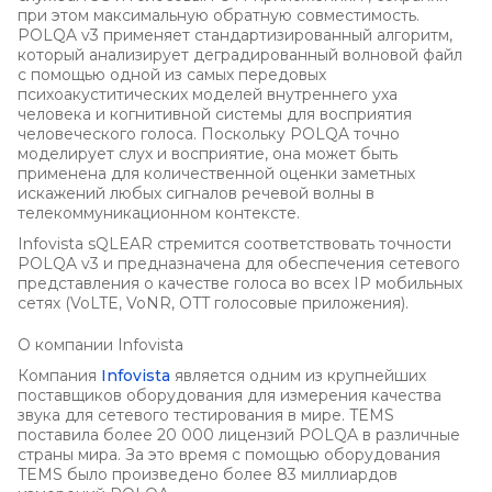
при этом максимальную обратную совместимость.
POLQA v3 применяет стандартизированный алгоритм,
который анализирует деградированный волновой файл
с помощью одной из самых передовых
психоакуститических моделей внутреннего уха
человека и когнитивной системы для восприятия
человеческого голоса. Поскольку POLQA точно
моделирует слух и восприятие, она может быть
применена для количественной оценки заметных
искажений любых сигналов речевой волны в
телекоммуникационном контексте.
Infovista sQLEAR стремится соответствовать точности
POLQA v3 и предназначена для обеспечения сетевого
представления о качестве голоса во всех IP мобильных
сетях (VoLTE, VoNR, OTT голосовые приложения).
О компании Infovista
Компания
Infovista
является одним из крупнейших
поставщиков оборудования для измерения качества
звука для сетевого тестирования в мире. TEMS
поставила более 20 000 лицензий POLQA в различные
страны мира. За это время с помощью оборудования
TEMS было произведено более 83 миллиардов