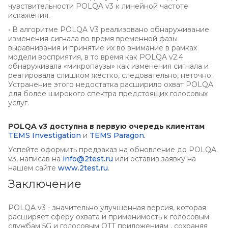
чувствительности POLQA v3 к линейной частоте
искажения.
• В алгоритме POLQA V3 реализовано обнаруживание
изменения сигнала во время временной фазы
выравнивания и принятие их во внимание в рамках
модели восприятия, в то время как POLQA v2.4
обнаруживала «микропаузы» как изменения сигнала и
реагировала слишком жестко, следовательно, неточно.
Устранение этого недостатка расширило охват POLQA
для более широкого спектра предстоящих голосовых
услуг.
POLQA v3 доступна в первую очередь клиентам
TEMS Investigation
и
TEMS Paragon.
Успейте оформить предзаказ на обновление до POLQA
v3, написав на
info@2test.ru
или оставив заявку на
нашем сайте
www.2test.ru
.
Заключение
POLQA v3 - значительно улучшенная версия, которая
расширяет сферу охвата и применимость к голосовым
службам 5G и голосовым OTT приложениям , сохраняя