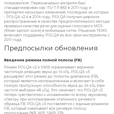
пользователя. Первоначально алгоритм был
стандартизирован как ITU-T P.863 в 2011 году и
претерпел несколько изменений, последнее из которых
- POLQA v2.4 в 2014 году. POLQA получил широкое
распространение в качестве предпочтительного метода
проверки качества речи для оценки голосового MOS
(Mean opinion score) в мобильных сетях. Решения TEMS
включают поддержку POLQA во все свои инструменты с
2011 года.
Предпосылки обновления
Введение режима полной полосы (FB)
Режим POLQA v2.4 SWB ограничивает верхнюю
частотную реакцию звука до 14 кГц. POLQA v3
расширяет этот режим до полноты диапазона (FB),
который является неограниченным и включает в себя
полную пропускную способность звука до 24 кГц (при
частоте выборки 48 кГц). Это означает, что POLQA v3
теперь чувствителен к искажениям по всему звуковому
спектру при использовании эталонного речевого
образца FB. POLQA v3 поставляется с единым режимом
FB, который охватывает все речевую полосу
пропускания (NB, WB, SWB, FB).