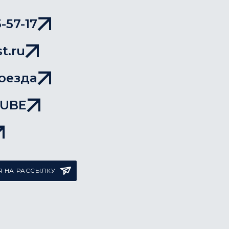
-57-17
t.ru
оезда
TUBE
 НА РАССЫЛКУ