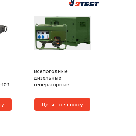
Всепогодные
дизельные
-103
генераторные
установки
ДГУ-3000ВПУ /
су
Цена по запросу
ДГУ-5000ВПУ /
ДГУ-30000ВПУ /
ДГУ-60000ВПУ /
ДГУ-100000ВПУ