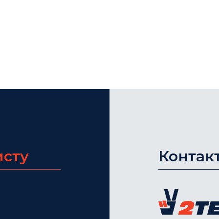
исту
Контак