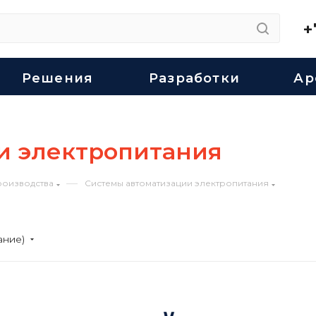
+
Решения
Разработки
Ар
и электропитания
—
роизводства
Системы автоматизации электропитания
ание)