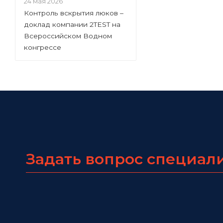
24 мая 2026
Контроль вскрытия люков –
доклад компании 2TEST на
Всероссийском Водном
конгрессе
Задать вопрос специал