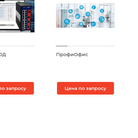
ОД
ПрофиОфис
по запросу
Цена по запросу