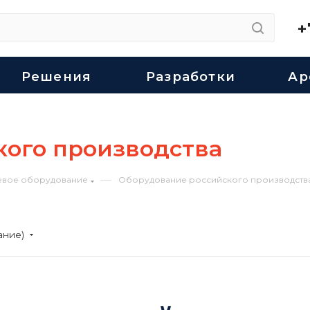
+
Решения
Разработки
Ар
кого производства
—
евое оборудование
Оборудование российского производств
ание)