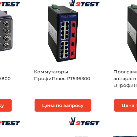
Коммутаторы
Програм
5800
ПрофиПлюс РТ536300
аппаратн
«ПрофиП
Промыш
коммутат
су
Цена по запросу
Цена 
OSI