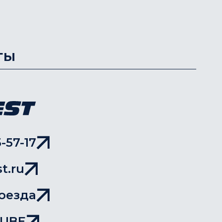
ты
-57-17
t.ru
оезда
TUBE