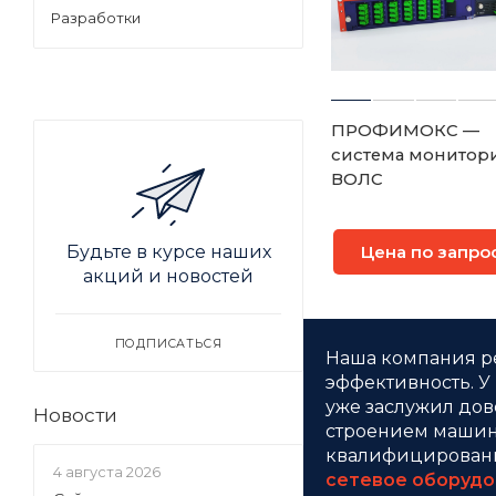
Разработки
ПРОФИМОКС —
система монитор
ВОЛС
Будьте в курсе наших
Цена по запро
акций и новостей
ПОДПИСАТЬСЯ
Наша компания р
эффективность. У
уже заслужил дов
Новости
строением машин, 
квалифицированн
4 августа 2026
сетевое оборудо