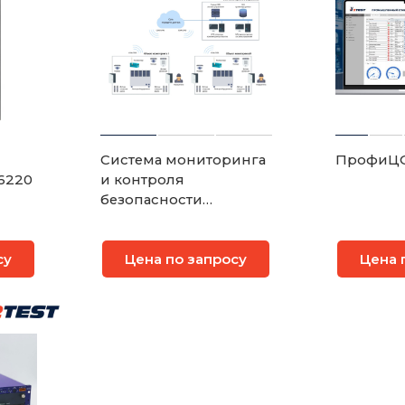
Система мониторинга
ПрофиЦ
6220
и контроля
безопасности
удаленных объектов
ПрофиДоступ с
су
Цена по запросу
Цена 
подключением
различных датчиков