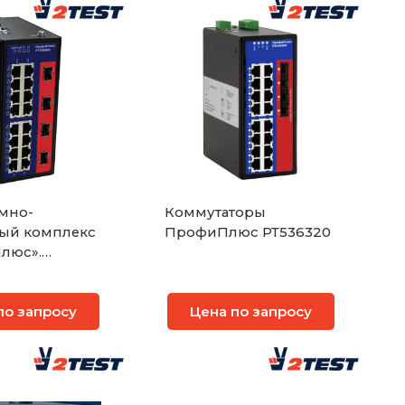
мно-
Коммутаторы
ый комплекс
ПрофиПлюс РТ536320
люс».
ленный
ор 2 уровня
по запросу
Цена по запросу