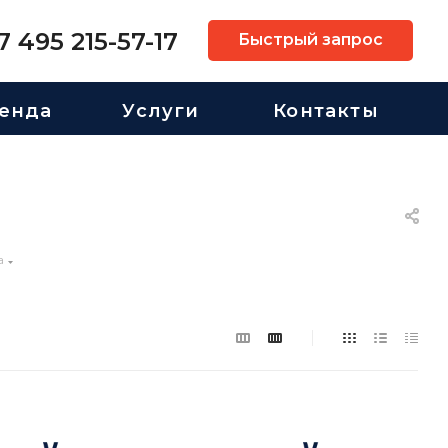
7 495 215-57-17
Быстрый запрос
енда
Услуги
Контакты
а