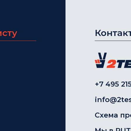
исту
Контак
+7 495 215
info@2tes
Схема пр
Мы в RU