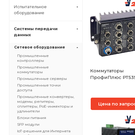
Испытательное
оборудование
Системы передачи
данных
Сетевое оборудование
Промышленные
контроллеры
Промышленные
Коммутаторы
коммутаторы
ПрофиПлюс РТ53
Промышленные серверы
Промышленные точки
доступа
Промышленные конвертеры,
модемы, репитеры,
Цена по запро
сплиттеры, PoE-инжекторы и
удлинители
Блоки питания
SFP модули
IoT-решения для Интернета