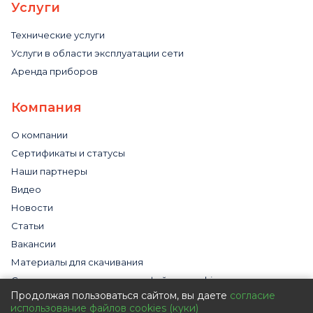
Услуги
Технические услуги
Услуги в области эксплуатации сети
Аренда приборов
Компания
О компании
Сертификаты и статусы
Наши партнеры
Видео
Новости
Статьи
Вакансии
Материалы для скачивания
Cогласие на использование файлов cookies
Продолжая пользоваться сайтом, вы даете
согласие
Обработка персональных данных с помощью сервиса
использование файлов cookies (куки)
«Яндекс.Метрика»