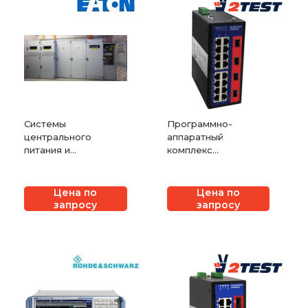
Системы
Программно-
центрального
аппаратный
питания и
комплекс
мониторинга
«ПрофиПлюс».
освещения
Промышленный
коммутатор 2 уровня
Цена по
Цена по
OSI
запросу
запросу