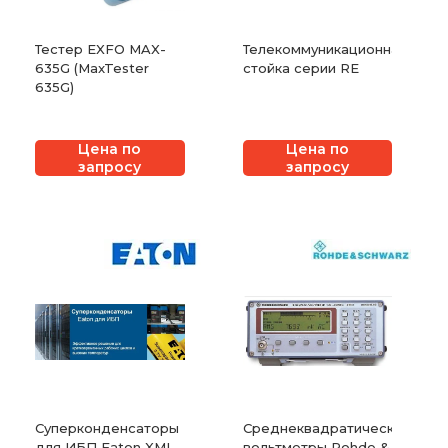
Тестер EXFO MAX-
Телекоммуникационная
635G (MaxTester
стойка серии RE
635G)
Цена по
Цена по
запросу
запросу
Суперконденсаторы
Среднеквадратические
для ИБП Eaton XML
вольтметры Rohde &