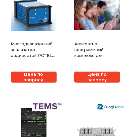
Многодиапазонный
Аппаратно-
анализатор
программный
радиосетей PCTEL
комплекс для
SeeGull MX
тестирования
мобильных услуг и
контента TEMS
Цена по
Цена по
Monitor Master
запросу
запросу
InfoVista (ранее
Ascom)