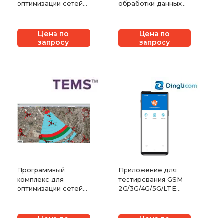
оптимизации сетей
обработки данных
TEMS Visualization
TEMS Discovery
InfoVista (ранее
Device InfoVista
Ascom)
(ранее Ascom)
Цена по
Цена по
запросу
запросу
Программный
Приложение для
комплекс для
тестирования GSM
оптимизации сетей
2G/3G/4G/5G/LTE
TEMS Discovery
Dingli
Network InfoVista
(ранее Ascom)