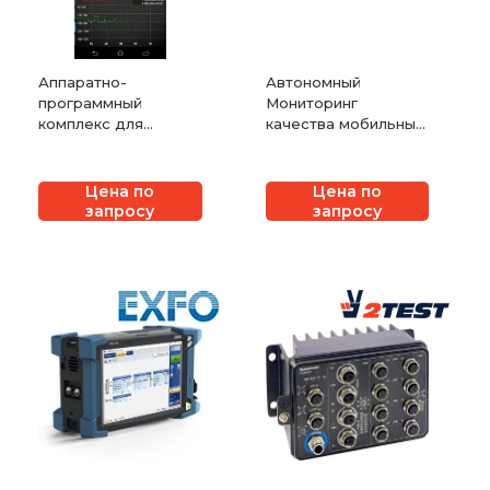
Аппаратно-
Автономный
программный
Мониторинг
комплекс для
качества мобильных
радиоизмерений и
сетей Dingli
контроля сетей
InfoVista TEMS
Цена по
Цена по
Pocket
запросу
запросу