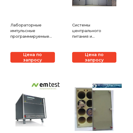
Лабораторные
Системы
импульсные
центрального
программируемые
питания и
источники питания
мониторинга
постоянного тока
освещения
серии АКИП-1134
Цена по
Цена по
запросу
запросу