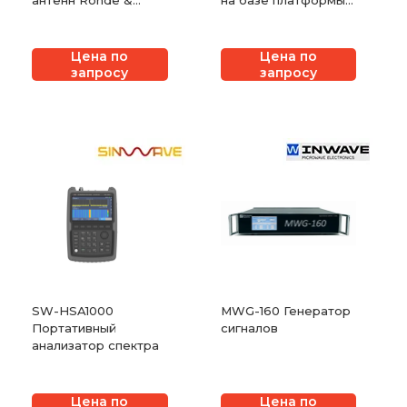
антенн Rohde &
на базе платформы
Schwarz ZVH
OneAdvisor 800 с
модулем OSA-110R
Цена по
Цена по
запросу
запросу
SW-HSA1000
MWG-160 Генератор
Портативный
сигналов
анализатор спектра
Цена по
Цена по