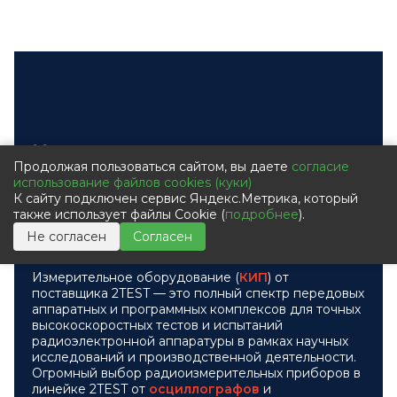
Контрольно-измерительные
Продолжая пользоваться сайтом, вы даете
согласие
приборы для комплексного
использование файлов cookies (куки)
тестирования
К сайту подключен сервис Яндекс.Метрика, который
также использует файлы Cookie (
подробнее
).
радиоэлектроники
Не согласен
Согласен
Измерительное оборудование (
КИП
) от
поставщика 2TEST — это полный спектр передовых
аппаратных и программных комплексов для точных
высокоскоростных тестов и испытаний
радиоэлектронной аппаратуры в рамках научных
исследований и производственной деятельности.
Огромный выбор радиоизмерительных приборов в
линейке 2TEST от
осциллографов
и