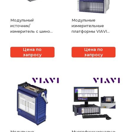
Модульный
Модульные
источник/
измерительные
измеритель с шиной
платформы VIAVI
USB Keysight
ONT-800
(Agilent) U2723A
Цена по
Цена по
запросу
запросу
Модульные
Многофункциональные