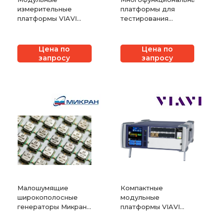
измерительные
платформы для
платформы VIAVI
тестирования
ONT-600
оптических
компонентов VIAVI
MAP-200
Цена по
Цена по
запросу
запросу
Малошумящие
Компактные
широкополосные
модульные
генераторы Микран
платформы VIAVI
MVCO
MAP-220C