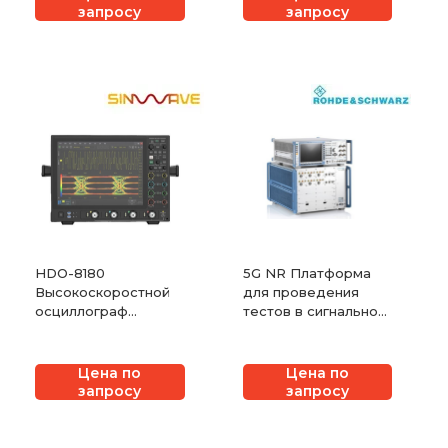
запросу
запросу
HDO-8180
5G NR Платформа
Высокоскоростной
для проведения
осциллограф
тестов в сигнальном
реального времени
режиме Rohde &
Schwarz CMW500
Цена по
Цена по
запросу
запросу