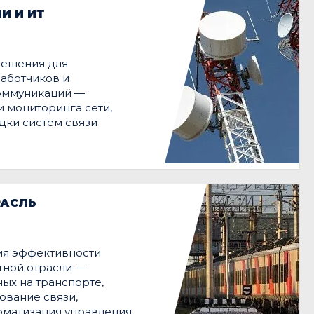
И И ИТ
решения для
работчиков и
оммуникаций —
и мониторинга сети,
дки систем связи
РАСЛЬ
я эффективности
тной отрасли —
ых на транспорте,
вание связи,
оматизация управления