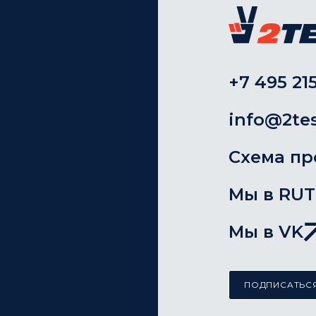
+7 495 215
info@2tes
Схема пр
Мы в RU
Мы в VK
ПОДПИСАТЬСЯ