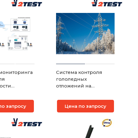
мониторинга
Система контроля
ля
гололедных
ости
отложений на
х объектов
воздушных линиях
ступ с
электропередачи
по запросу
Цена по запросу
ением
х датчиков