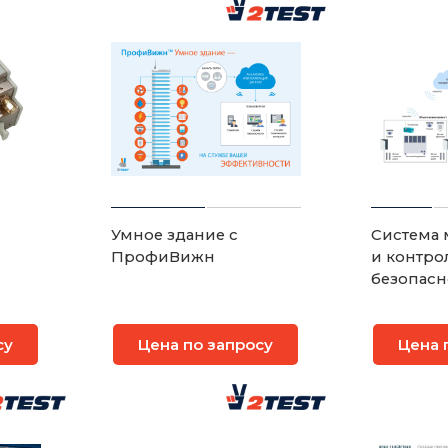
Умное здание с
Система 
ПрофиВижн
и контро
безопасн
удаленны
ПрофиДо
су
Цена по запросу
Цена 
подключ
различны