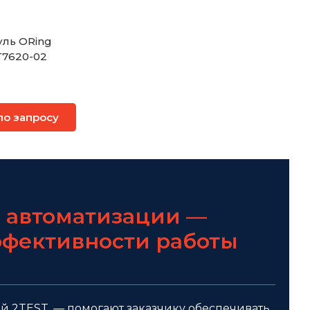
уль ORing
7620-02
по запросу
 автоматизации —
ффективности работы
 2TEST, — помогают заказчику обеспечивать