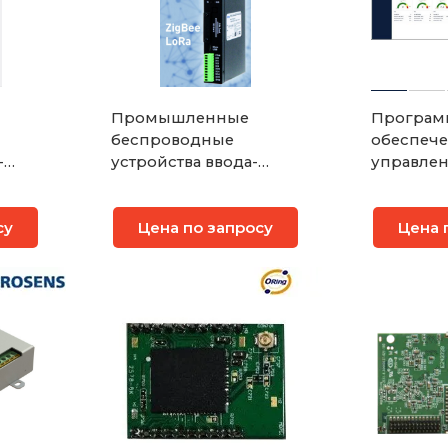
Промышленные
Програм
беспроводные
обеспеч
-
устройства ввода-
управлен
вывода ORing ORIO-
монитор
G30218
ПрофиВ
су
Цена по запросу
Цена 