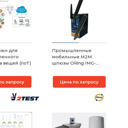
жн для
Промышленные
енного
мобильные M2M
 вещей (IIoT)
шлюзы ORing IMG-
6322GT-MN
по запросу
Цена по запросу