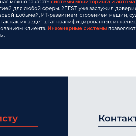
 нас можно заказать
системы мониторинга и автом
гией для любой сферы. 2TEST уже заслужил довери
азовой добычей, ИТ-развитием, строением машин, су
, так как их ведет штат квалифицированных инжене
бованиям клиента.
Инженерные системы
позволяют 
сы.
исту
Контак