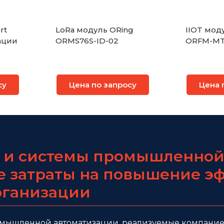
rt
LoRa модуль ORing
IIOT мод
ации
ORMS76S-ID-02
ORFM-MT
су
Цена по запросу
Цена 
 и системы промышленной
е затраты на повышение э
рганизации
мышленной автоматизации, реализуемые компанией