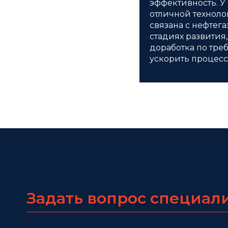
эффективность. У
отличной техноло
связана с нефтег
стадиях развития
доработка по тре
ускорить процес
Задать вопрос специал