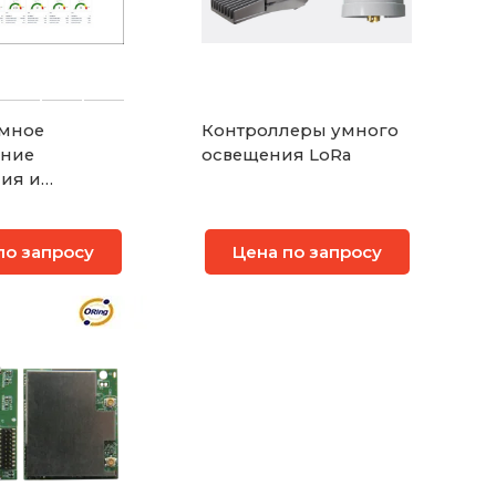
мное
Контроллеры умного
ение
освещения LoRa
ия и
инга
ижн
по запросу
Цена по запросу