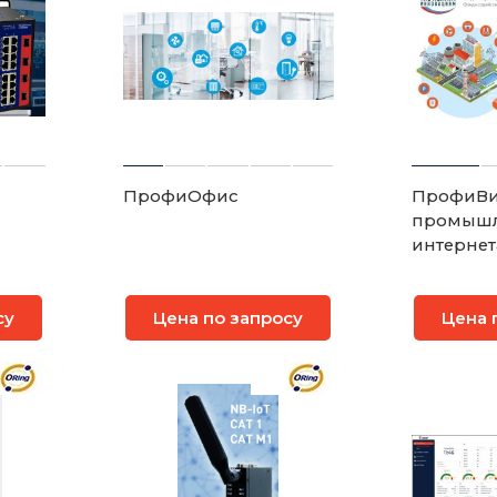
ПрофиОфис
ПрофиВи
промышл
интернета
су
Цена по запросу
Цена 