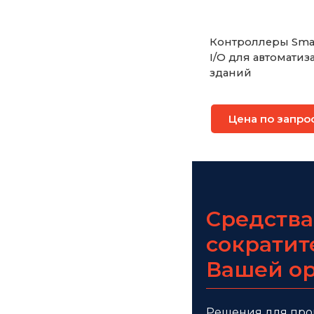
Контроллеры Sma
I/O для автоматиз
зданий
Цена по запро
Средства
сократит
Вашей о
Решения для про