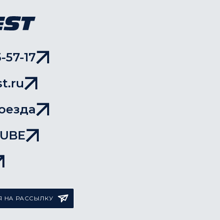
-57-17
t.ru
оезда
TUBE
 НА РАССЫЛКУ