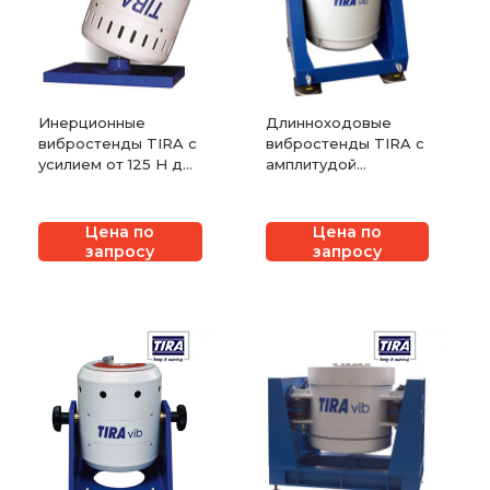
Инерционные
Длинноходовые
вибростенды TIRA с
вибростенды TIRA с
усилием от 125 Н до
амплитудой
650 Н
перемещения 100
мм с усилием от 4 кН
до 15 кН
Цена по
Цена по
запросу
запросу