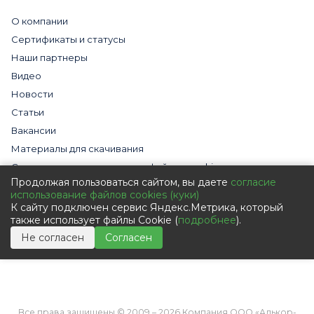
О компании
Сертификаты и статусы
Наши партнеры
Видео
Новости
Статьи
Вакансии
Материалы для скачивания
Cогласие на использование файлов cookies
Продолжая пользоваться сайтом, вы даете
согласие
Обработка персональных данных с помощью сервиса
использование файлов cookies (куки)
«Яндекс.Метрика»
К сайту подключен сервис Яндекс.Метрика, который
Политика в отношении обработки персональных данных
также использует файлы Cookie (
подробнее
).
Пользовательское соглашение
Не согласен
Согласен
Согласие на обработку персональных данных
Все права защищены © 2009 – 2026 Компания ООО «Алькор-