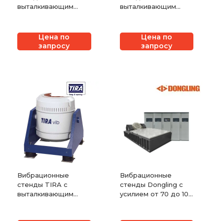
выталкивающим
выталкивающим
усилием от 4 кН до
усилием от 22 кН до
15 кН
70 кН
Цена по
Цена по
запросу
запросу
Вибрационные
Вибрационные
стенды TIRA с
стенды Dongling с
выталкивающим
усилием от 70 до 100
усилием от 1000 Н
кН с водяным
до 2700 Н
охлаждением