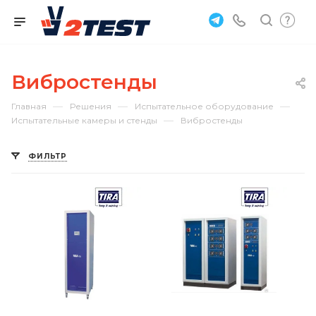
Вибростенды
—
—
—
Главная
Решения
Испытательное оборудование
—
Испытательные камеры и стенды
Вибростенды
ФИЛЬТР