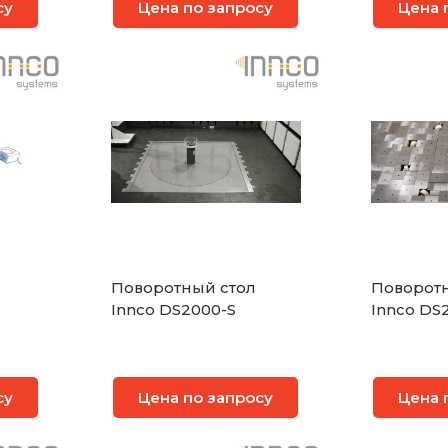
су
Цена по запросу
Цена 
Поворотный стол
Поворотн
Innco DS2000-S
Innco DS
су
Цена по запросу
Цена 