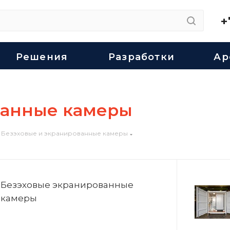
+
Решения
Разработки
Ар
ванные камеры
Безэховые и экранированные камеры
Безэховые экранированные
камеры