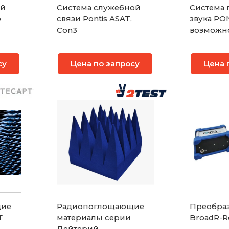
ый
Система служебной
Система 
o
связи Pontis ASAT,
звука PO
Con3
возможн
калибро
су
Цена по запросу
Цена 
щие
Радиопоглощающие
Преобраз
Т
материалы серии
BroadR-R