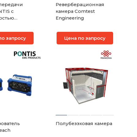
передачи
Реверберационная
NTIS с
камера Comtest
остью
Engineering
вки
по запросу
Цена по запросу
ователь
Полубезэховая камера
each