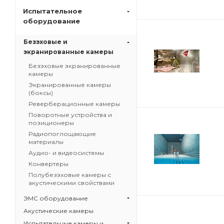
Испытательное
оборудование
Безэховые и
экранированные камеры
Безэховые экранированные
камеры
Экранированные камеры
(боксы)
Реверберационные камеры
Поворотные устройства и
позиционеры
Радиопоглощающие
материалы
Аудио- и видеосистемы
Конвертеры
Полубезэховые камеры с
акустическими свойствами
ЭМС оборудование
Акустические камеры
Испытательные камеры и