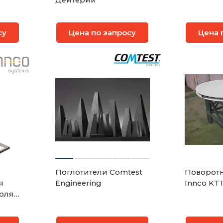
Дейтерий
су
Цена по запросу
Цена 
Поглотители Comtest
Поворотн
я
Engineering
Innco KT
оля