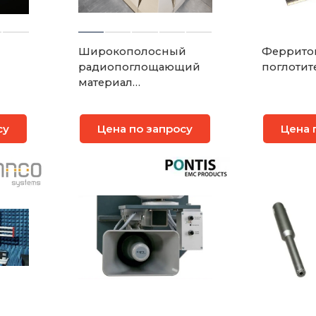
Широкополосный
Феррито
радиопоглощающий
поглотите
материал
пирамидального и
плоского типа
су
Цена по запросу
Цена 