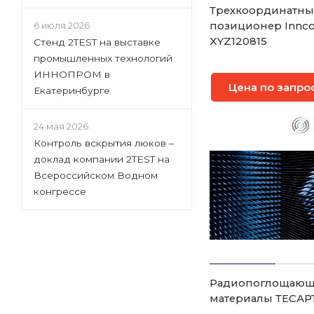
Трехкоординатн
позиционер Innc
6 июля 2026
XYZ120815
Стенд 2TEST на выставке
промышленных технологий
ИННОПРОМ в
Цена по запро
Екатеринбурге
24 мая 2026
Контроль вскрытия люков –
доклад компании 2TEST на
Всероссийском Водном
конгрессе
Радиопоглощаю
материалы ТЕСАР