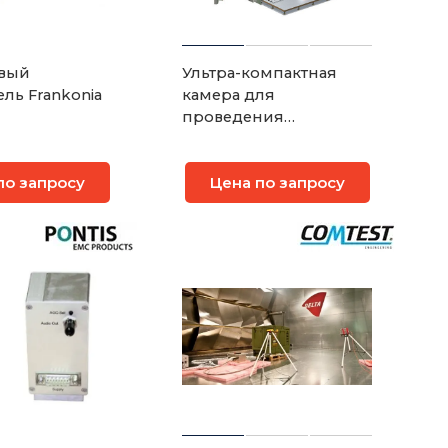
вый
Ультра-компактная
ль Frankonia
камера для
проведения
испытаний на ЭМС
по запросу
Цена по запросу