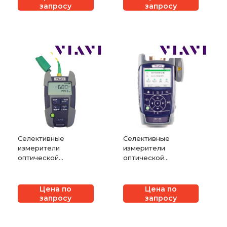
OLP-87 и OLP-87P
запросу
запросу
Селективные
Селективные
измерители
измерители
оптической
оптической
мощности VIAVI
мощности VIAVI
SmartPocket OLP-37
SmartClass Fiber
и OLP-37X
OLP-88 и OLP-88P
Цена по
Цена по
запросу
запросу