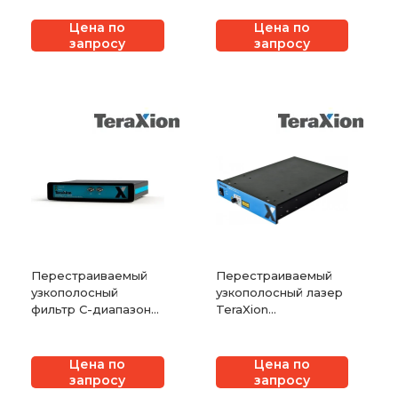
решетках
Цена по
Цена по
запросу
запросу
Перестраиваемый
Перестраиваемый
узкополосный
узкополосный лазер
фильтр C-диапазона
TeraXion
TeraXion TFC
PureSpectrum-TNL
Цена по
Цена по
запросу
запросу