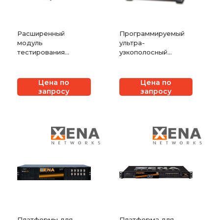
Расширенный
Программируемый
модуль
ультра-
тестирования
узкополосный
Synchronous
перестраиваемый
Ethernet на 2 порта
фильтр
10G Xena M2SFP+T
Цена по
Цена по
запросу
запросу
Платформы для
Платформа для