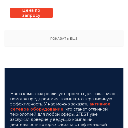
сервисов 400
Gigabit Ethernet
Цена по
Xena ValkyrieBay
запросу
ПОКАЗАТЬ ЕЩЕ
Наша компания реализует проекты для заказчиков,
помогая предприятиям повышать операционную
эффективность. У нас можно заказать
активное
сетевое оборудование
, что станет отличной
технологией для любой сферы. 2TEST уже
заслужил доверие у ведущих компаний,
деятельность которых связана с нефтегазовой