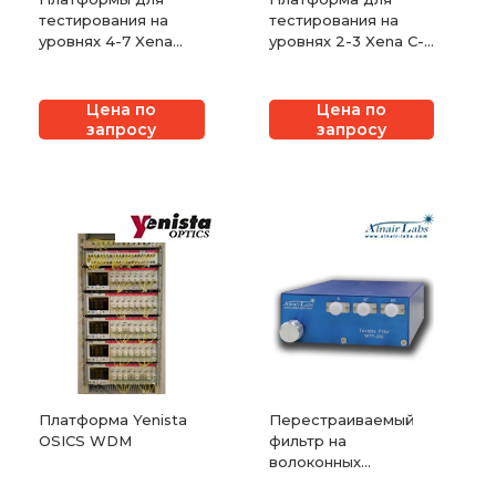
тестирования на
тестирования на
уровнях 4-7 Xena
уровнях 2-3 Xena C-
XenaAppliance и
Odin-10G-4S-2P-
ХеnaScale
Combi
Цена по
Цена по
запросу
запросу
Платформа Yenista
Перестраиваемый
OSICS WDM
фильтр на
волоконных
брэгговских