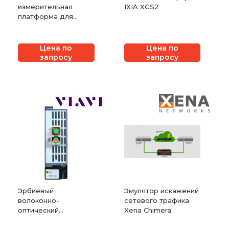
измерительная
IXIA XGS2
платформа для
тестирования
сервисов 100 Gigabit
Ethernet Xena
Цена по
Цена по
ValkyrieCompact
запросу
запросу
Эрбиевый
Эмулятор искажений
волоконно-
сетевого трафика
оптический
Xena Chimera
усилитель VIAVI