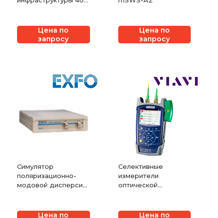
инфраструктуры 400
mSWS-A2
Gigabit Ethernet
Xena Vantage
Цена по
Цена по
запросу
запросу
Симулятор
Селективные
поляризационно-
измерители
модовой дисперсии
оптической
EXFO ЕМ-550
мощности для PON
сетей VIAVI
SmartClass Fiber
Цена по
Цена по