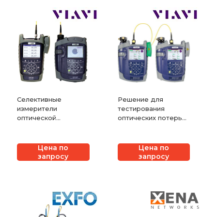
Селективные
Решение для
измерители
тестирования
оптической
оптических потерь
мощности VIAVI
многоволоконных
SmartClass Fiber
кабелей VIAVI
OLP-85 и OLP-85P
MPOLx
Цена по
Цена по
запросу
запросу