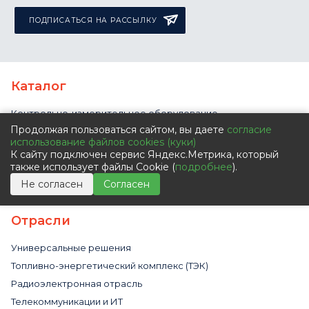
ПОДПИСАТЬСЯ НА РАССЫЛКУ
Каталог
Контрольно-измерительное оборудование
Продолжая пользоваться сайтом, вы даете
согласие
Испытательное оборудование
использование файлов cookies (куки)
Системы передачи данных
К сайту подключен сервис Яндекс.Метрика, который
также использует файлы Cookie (
подробнее
).
Инженерные системы
Не согласен
Согласен
Импортозамещение
Отрасли
Универсальные решения
Топливно-энергетический комплекс (ТЭК)
Радиоэлектронная отрасль
Телекоммуникации и ИТ