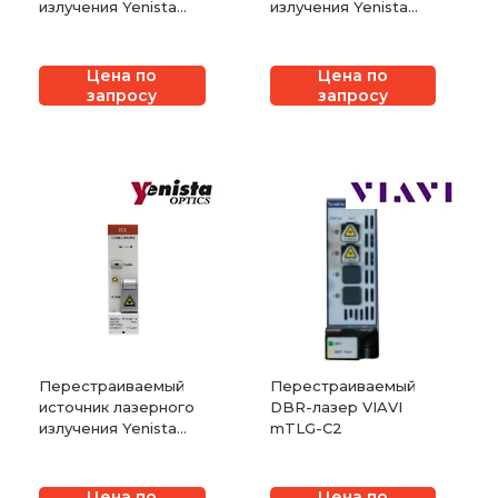
излучения Yenista
излучения Yenista
OSICS FBL
DFB
Цена по
Цена по
запросу
запросу
Перестраиваемый
Перестраиваемый
источник лазерного
DBR-лазер VIAVI
излучения Yenista
mTLG-C2
ECL
Цена по
Цена по