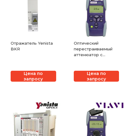
Отражатель Yenista
Оптический
BKR
перестраиваемый
аттенюатор с
функцией контроля
уровня выходного
сигнала VIAVI OLA-
Цена по
Цена по
55M
запросу
запросу