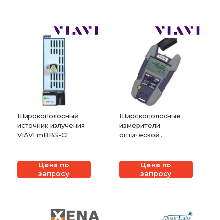
Широкополосный
Широкополосные
источник излучения
измерители
VIAVI mBBS-C1
оптической
мощности VIAVI
SmartPocket OLP-
34/35/38
Цена по
Цена по
запросу
запросу