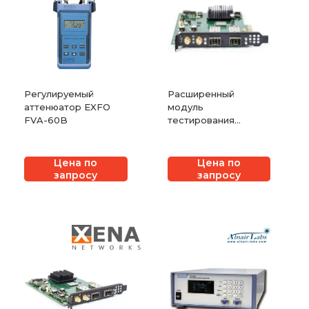
Регулируемый
Расширенный
аттенюатор EXFO
модуль
FVA-60B
тестирования
Synchronous
Ethernet на 2 порта
1G Xena M2SFPT
Цена по
Цена по
запросу
запросу