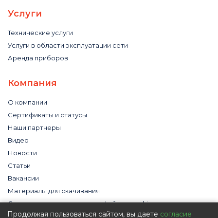
Услуги
Технические услуги
Услуги в области эксплуатации сети
Аренда приборов
Компания
О компании
Сертификаты и статусы
Наши партнеры
Видео
Новости
Статьи
Вакансии
Материалы для скачивания
Cогласие на использование файлов cookies
Продолжая пользоваться сайтом, вы даете
согласие
Обработка персональных данных с помощью сервиса