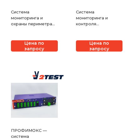
Система
Система
мониторинга и
мониторинга и
охраны периметра
контроля
ДУНАЙ
безопасности
удаленных объектов
ПрофиДоступ с
Цена по
Цена по
подключением
запросу
запросу
различных датчиков
ПРОФИМОКС —
система