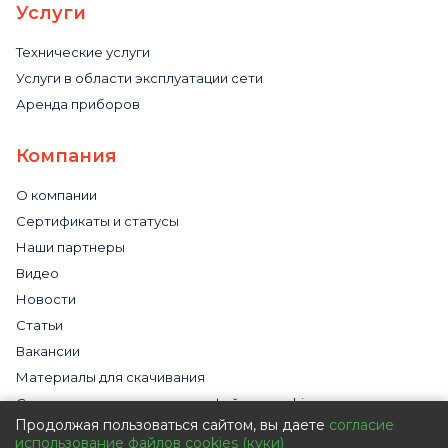
Услуги
Технические услуги
Услуги в области эксплуатации сети
Аренда приборов
Компания
О компании
Сертификаты и статусы
Наши партнеры
Видео
Новости
Статьи
Вакансии
Материалы для скачивания
Cогласие на использование файлов cookies
Продолжая пользоваться сайтом, вы даете
согласие
Обработка персональных данных с помощью сервиса
использование файлов cookies (куки)
«Яндекс.Метрика»