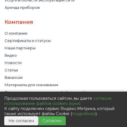
Аренда приборов
Компания
О компании
Сертификаты и статусы
Наши партнеры
Видео
Новости
Статьи
Вакансии
Материалы для скачивания
Cогласие на использование файлов cookies
Продолжая пользоваться сайтом, вы даете
согласие
Обработка персональных данных с помощью сервиса
использование файлов cookies (куки)
«Яндекс.Метрика»
К сайту подключен сервис Яндекс.Метрика, который
Политика в отношении обработки персональных данных
также использует файлы Cookie (
подробнее
).
Пользовательское соглашение
Не согласен
Согласен
Согласие на обработку персональных данных