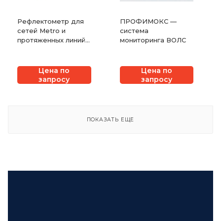
Рефлектометр для
ПРОФИМОКС —
сетей Metro и
система
протяженных линий
мониторинга ВОЛС
EXFO FTB-750C
Цена по
Цена по
запросу
запросу
ПОКАЗАТЬ ЕЩЕ