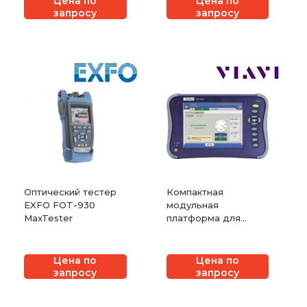
Цена по
Цена по
запросу
запросу
Оптический тестер
Компактная
EXFO FOT-930
модульная
MaxTester
платформа для
тестирования
волоконно-
оптических сетей
Цена по
Цена по
VIAVI MTS-6000A
запросу
запросу