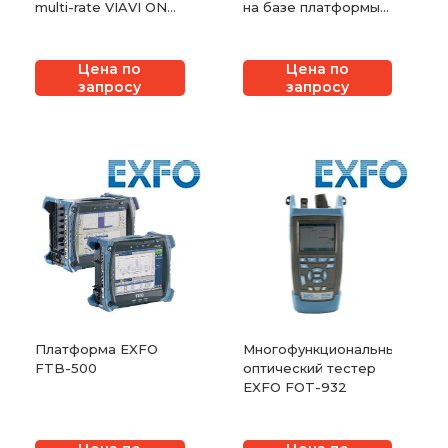
multi-rate VIAVI ONE
на базе платформы
LabPro
VIAVI OneAdvisor 800
с модулем OSA-110R
Цена по
Цена по
запросу
запросу
Платформа EXFO
Многофункциональный
FTB-500
оптический тестер
EXFO FOT-932