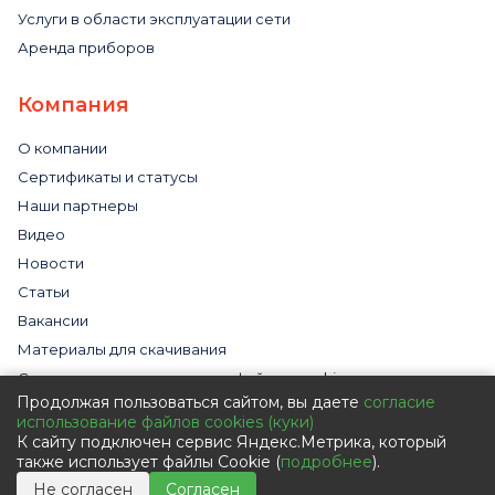
Услуги в области эксплуатации сети
Аренда приборов
Компания
О компании
Сертификаты и статусы
Наши партнеры
Видео
Новости
Статьи
Вакансии
Материалы для скачивания
Cогласие на использование файлов cookies
Продолжая пользоваться сайтом, вы даете
согласие
Обработка персональных данных с помощью сервиса
использование файлов cookies (куки)
«Яндекс.Метрика»
К сайту подключен сервис Яндекс.Метрика, который
Политика в отношении обработки персональных данных
также использует файлы Cookie (
подробнее
).
Пользовательское соглашение
Не согласен
Согласен