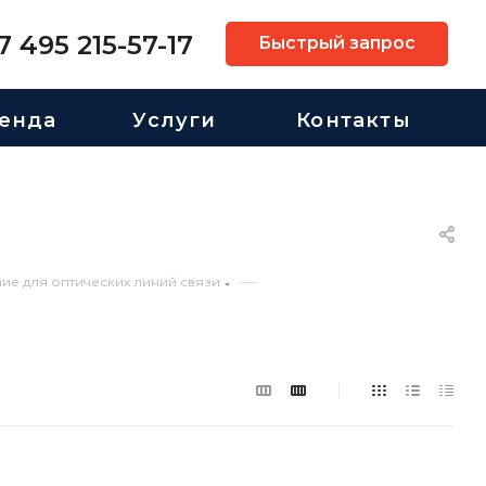
7 495 215-57-17
Быстрый запрос
енда
Услуги
Контакты
—
ие для оптических линий связи