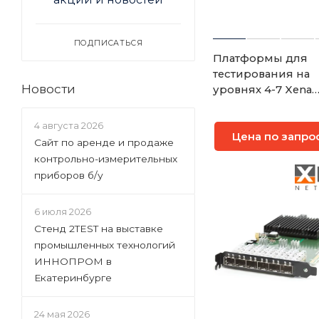
ПОДПИСАТЬСЯ
Платформы для
тестирования на
Новости
уровнях 4-7 Xena
XenaAppliance и
ХеnaScale
4 августа 2026
Цена по запро
Сайт по аренде и продаже
контрольно-измерительных
приборов б/у
6 июля 2026
Стенд 2TEST на выставке
промышленных технологий
ИННОПРОМ в
Екатеринбурге
24 мая 2026