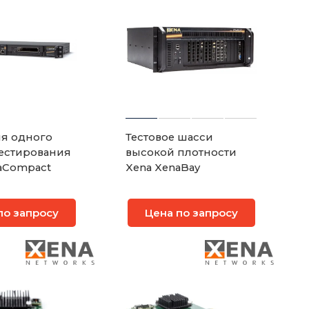
я одного
Тестовое шасси
естирования
высокой плотности
aCompact
Xena XenaBay
по запросу
Цена по запросу