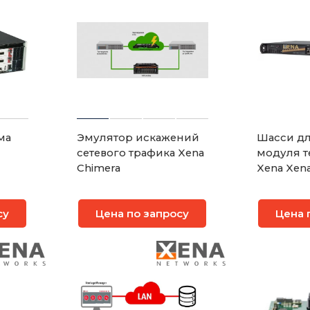
ма
Эмулятор искажений
Шасси дл
сетевого трафика Xena
модуля т
Chimera
Xena Xen
су
Цена по запросу
Цена 