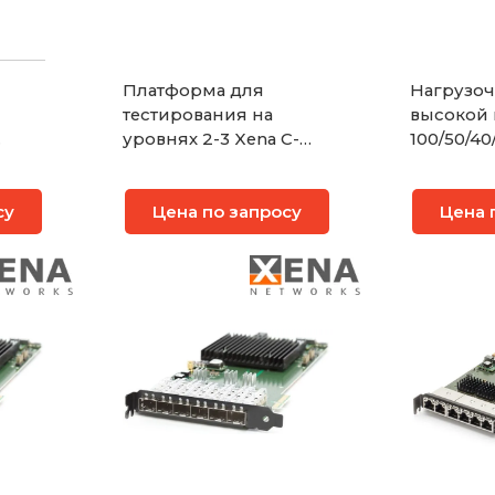
Платформа для
Нагрузо
тестирования на
высокой 
уровнях 2-3 Xena C-
100/50/40
Odin-10G-4S-2P-Combi
Novus QS
су
Цена по запросу
Цена 