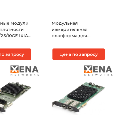
чные модули
Модульная
плотности
измерительная
/25/10GE IXIA
платформа для
FP28
тестирования
сервисов 400 Gigabit
по запросу
Цена по запросу
Ethernet Xena
ValkyrieBay