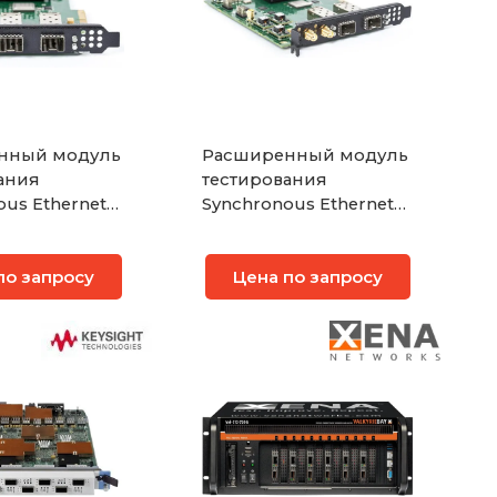
нный модуль
Расширенный модуль
ания
тестирования
ous Ethernet
Synchronous Ethernet
а 1G Xena
на 2 порта 10G Xena
M2SFP+T
по запросу
Цена по запросу