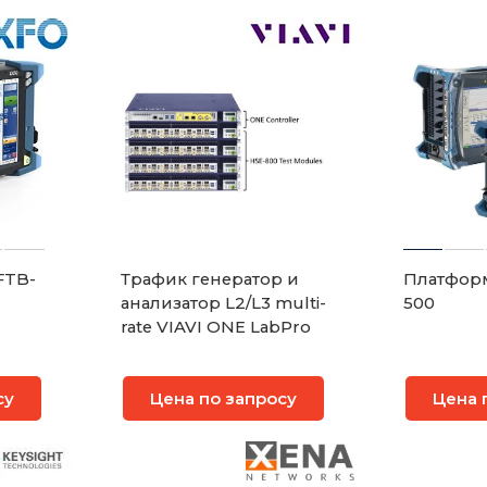
FTB-
Трафик генератор и
Платформ
анализатор L2/L3 multi-
500
rate VIAVI ONE LabPro
су
Цена по запросу
Цена 