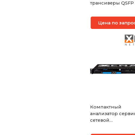
трансиверы QSFP
M2CFP40
Цена по запро
Компактный
анализатор серви
сетевой
инфраструктуры
Ethernet до 25 Гби