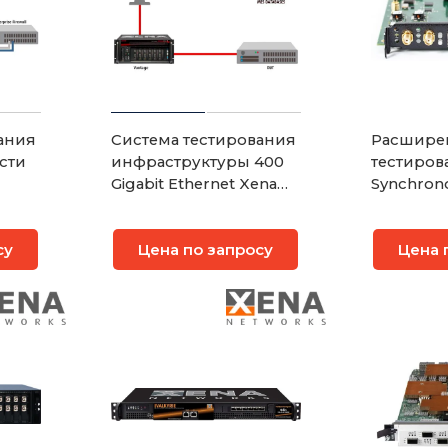
ания
Система тестирования
Расшире
сти
инфраструктуры 400
тестиров
Gigabit Ethernet Xena
Synchron
fire
Vantage
на 2 порт
M2SFPT
су
Цена по запросу
Цена 