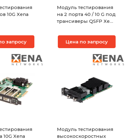
естирования
Модуль тестирования
ов 10G Xena
на 2 порта 40 / 10 G под
трансиверы QSFP Xena
M2QSFP+
по запросу
Цена по запросу
естирования
Модуль тестирования
а 10G Xena
высокоскоростных