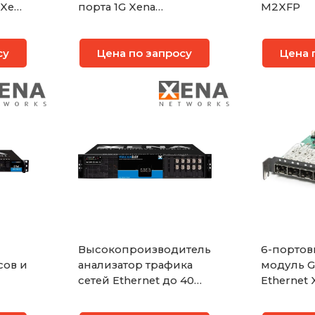
 Xena
порта 1G Xena
M2XFP
M2SFP+4SFP
су
Цена по запросу
Цена 
Высокопроизводительный
6-портов
сов и
анализатор трафика
модуль Gi
сетей Ethernet до 40
Ethernet 
GE на уровнях 4-7 Xena
3S-6P
т/с
VulcanBay