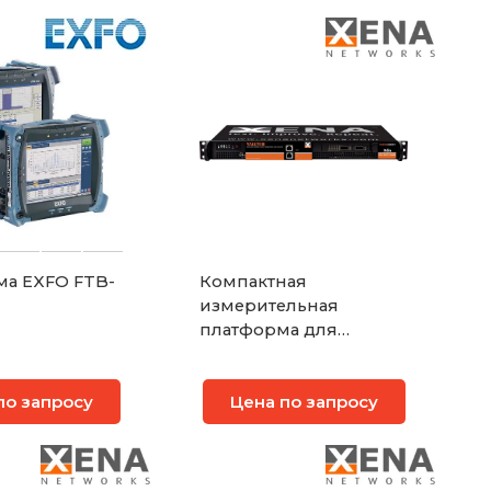
а EXFO FTB-
Компактная
измерительная
платформа для
тестирования
сервисов 100 Gigabit
по запросу
Цена по запросу
Ethernet Xena
ValkyrieCompact