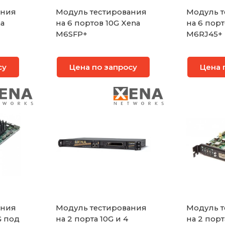
ания
Модуль тестирования
Модуль т
na
на 6 портов 10G Xena
на 6 порт
M6SFP+
M6RJ45+
су
Цена по запросу
Цена 
ания
Модуль тестирования
Модуль т
G под
на 2 порта 10G и 4
на 2 порт