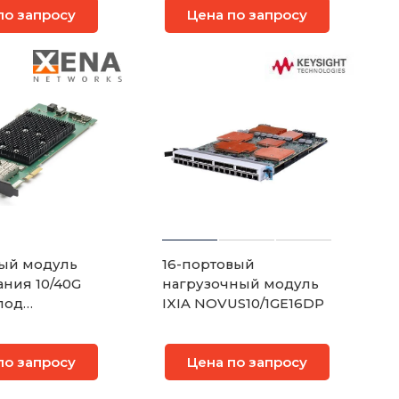
по запросу
Цена по запросу
ый модуль
16-портовый
ания 10/40G
нагрузочный модуль
под
IXIA NOVUS10/1GE16DP
ры QSFP+
n-40G-2S-2P
по запросу
Цена по запросу