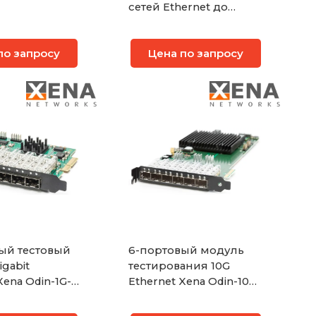
сетей Ethernet до
400GE Xena Thor-400G-
7S-1P
по запросу
Цена по запросу
ый тестовый
6-портовый модуль
gabit
тестирования 10G
Xena Odin-1G-
Ethernet Xena Odin-10G-
1S-6P