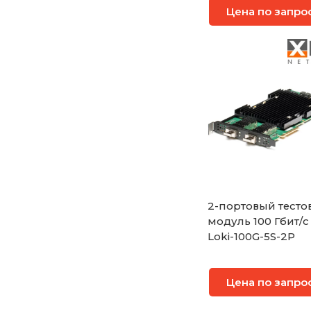
Цена по запро
Xena VulcanCompa
2-портовый тест
модуль 100 Гбит/с
Loki-100G-5S-2P
Цена по запро