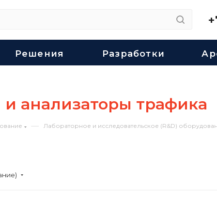
+
Решения
Разработки
Ар
 и анализаторы трафика
—
ование
Лабораторное и исследовательское (R&D) оборудован
ание)