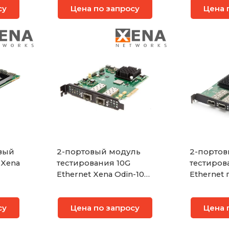
су
Цена по запросу
Цена 
ct
овый
2-портовый модуль
2-портов
 Xena
тестирования 10G
тестиров
Ethernet Xena Odin-10G-
Ethernet 
1S-2P
трансиве
Xena Odi
су
Цена по запросу
Цена 