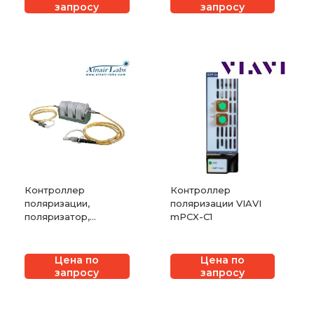
запросу
запросу
Контроллер
Контроллер
поляризации,
поляризации VIAVI
поляризатор,
mPCX-C1
аттенюатор
оптический
переменный серии
Цена по
Цена по
запросу
запросу