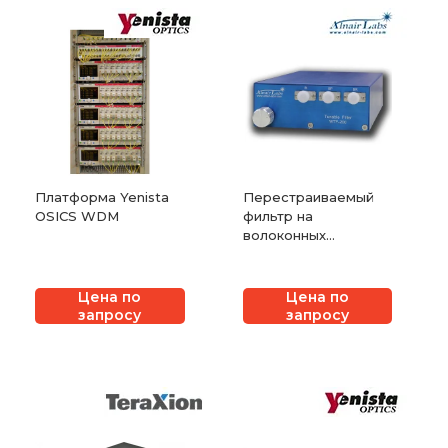
Платформа Yenista
Перестраиваемый
OSICS WDM
фильтр на
волоконных
брэгговских
решетках
Цена по
Цена по
запросу
запросу