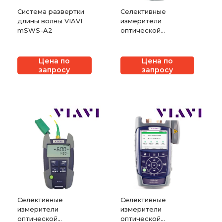
Система развертки
Селективные
длины волны VIAVI
измерители
mSWS-A2
оптической
мощности для PON
сетей VIAVI
SmartClass Fiber
Цена по
Цена по
OLP-87 и OLP-87P
запросу
запросу
Селективные
Селективные
измерители
измерители
оптической
оптической