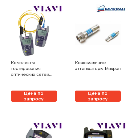
Комплекты
Коаксиальные
тестирования
аттенюаторы Микран
оптических сетей
(источник +
приемник) VIAVI
OMK-34/35/36/38
Цена по
Цена по
запросу
запросу