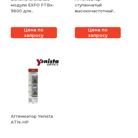
модули EXFO FTBx-
ступенчатый
9600 для
высокочастотный
платформы LTB-8
Rohde & Schwarz
RSC
Цена по
Цена по
запросу
запросу
Аттенюатор Yenista
ATN-HP