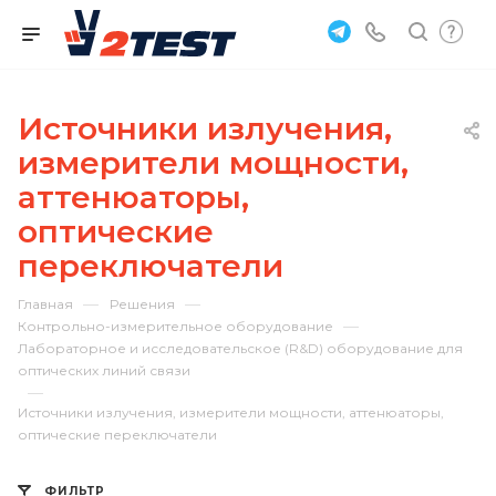
Источники излучения,
измерители мощности,
аттенюаторы,
оптические
переключатели
—
—
Главная
Решения
—
Контрольно-измерительное оборудование
Лабораторное и исследовательское (R&D) оборудование для
оптических линий связи
—
Источники излучения, измерители мощности, аттенюаторы,
оптические переключатели
ФИЛЬТР