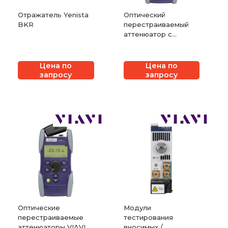
Отражатель Yenista
Оптический
BKR
перестраиваемый
аттенюатор с
функцией контроля
уровня выходного
сигнала VIAVI OLA-
Цена по
Цена по
55M
запросу
запросу
Оптические
Модули
перестраиваемые
тестирования
аттенюаторы VIAVI
вносимых /