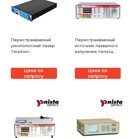
Перестраиваемый
Перестраиваемый
узкополосный лазер
источник лазерного
TeraXion
излучения Yenista
PureSpectrum-TNL
TUNICS T100S-HP
Цена по
Цена по
запросу
запросу