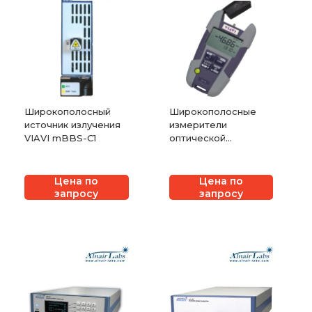
Широкополосный
Широкополосные
источник излучения
измерители
VIAVI mBBS-C1
оптической
мощности VIAVI
SmartPocket OLP-
34/35/38
Цена по
Цена по
запросу
запросу