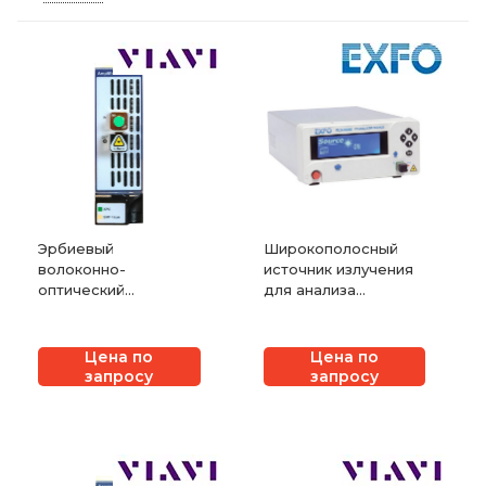
Эрбиевый
Широкополосный
волоконно-
источник излучения
оптический
для анализа
усилитель VIAVI
дисперсии EXFO
mEDFA-C1
FLS-5834A
Цена по
Цена по
запросу
запросу