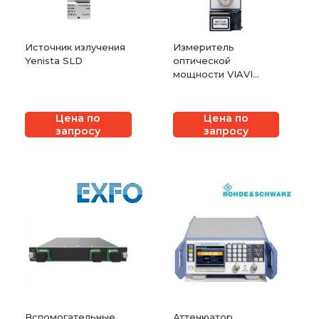
Источник излучения
Измеритель
Yenista SLD
оптической
мощности VIAVI
mOPM-C1
Цена по
Цена по
запросу
запросу
Вспомогательные
Аттенюатор