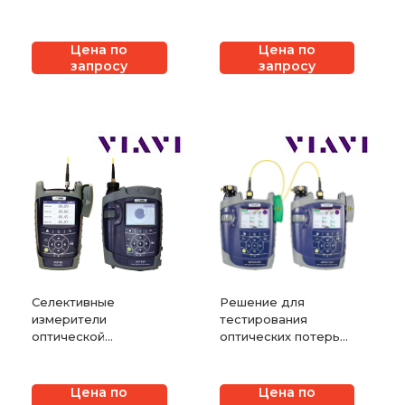
мощности VIAVI
мощности VIAVI
SmartPocket OLP-37
SmartClass Fiber
и OLP-37X
OLP-88 и OLP-88P
Цена по
Цена по
запросу
запросу
Селективные
Решение для
измерители
тестирования
оптической
оптических потерь
мощности VIAVI
многоволоконных
SmartClass Fiber
кабелей VIAVI
OLP-85 и OLP-85P
MPOLx
Цена по
Цена по