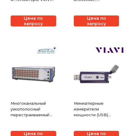
OLA-54 и OLA-55
возвратных потерь
VIAVI mORL-A1
Цена по
Цена по
запросу
запросу
Многоканальный
Миниатюрные
узкополосный
измерители
перестраиваемый
мощности (USB)
лазер
VIAVI MP-60 и MP-80
Цена по
Цена по