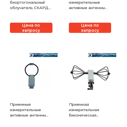
биортогональный
измерительные
облучатель СКАРД-
активные антенны
Электроникс АО6.27
СКАРД-Электроникс
П6-320
Цена по
Цена по
запросу
запросу
Приемные
Приемная
измерительные
измерительная
активные антенны
биконическая
СКАРД-Электроникс
активная антенна
П6-219
СКАРД-Электроникс