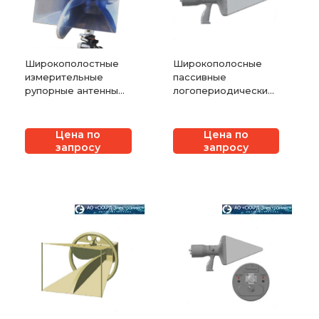
Широкополостные
Широкополосные
измерительные
пассивные
рупорные антенны
логопериодические
СКАРД-Электроникс
антенны СКАРД-
П6-223М
Электроникс П6-222
Цена по
Цена по
запросу
запросу