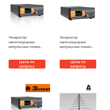
Генератор
Генератор
наносекундных
наносекундных
импульсных помех
импульсных помех
3ctest серии
3ctest серии
EFT700x
EFT600x
Цена по
Цена по
запросу
запросу