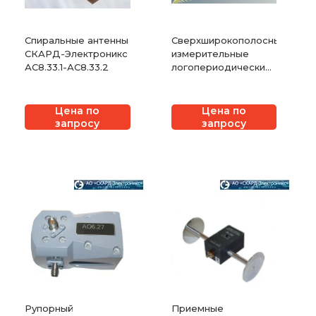
Спиральные антенны
Сверхширокополосные
СКАРД-Электроникс
измерительные
АС8.33.1-АС8.33.2
логопериодические
антенны СКАРД-
Электроникс П6-322
Цена по
Цена по
запросу
запросу
Рупорный
Приемные