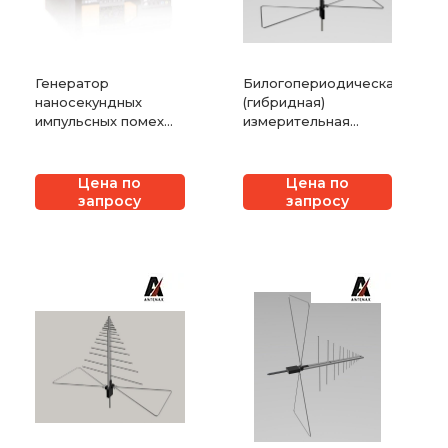
Генератор
Билогопериодическая
наносекундных
(гибридная)
импульсных помех
измерительная
3ctest серии
антенна ANTENAX
EFT500x
BME-LB 9163
Цена по
Цена по
запросу
запросу