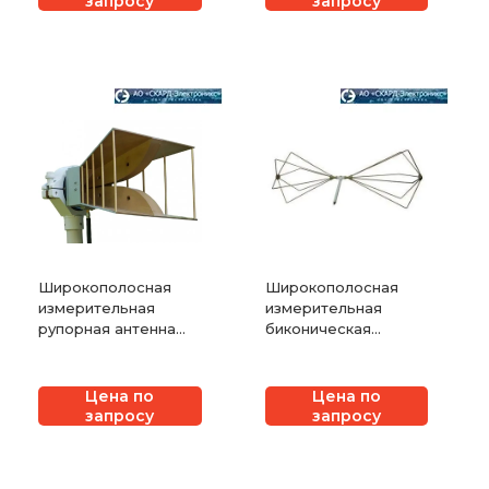
запросу
запросу
Широкополосная
Широкополосная
измерительная
измерительная
рупорная антенна
биконическая
СКАРД-Электроникс
антенна СКАРД-
П6-123
Электроникс П6-
121М1
Цена по
Цена по
запросу
запросу