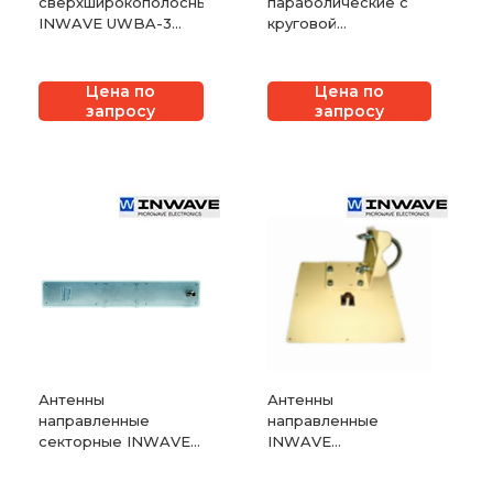
сверхширокополосные
параболические с
INWAVE UWBA-3
круговой
300 МГц – 3 ГГц
поляризацией
INWAVE АНТ-1160-
1610.ПАР.Круг
Цена по
Цена по
запросу
запросу
Антенны
Антенны
направленные
направленные
секторные INWAVE
INWAVE
ANT5800/90/16
ANT5800/20