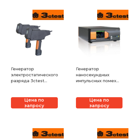
Генератор
Генератор
электростатического
наносекундных
разряда 3ctest
импульсных помех
серии EDS
3ctest серии
EFT800x
Цена по
Цена по
запросу
запросу