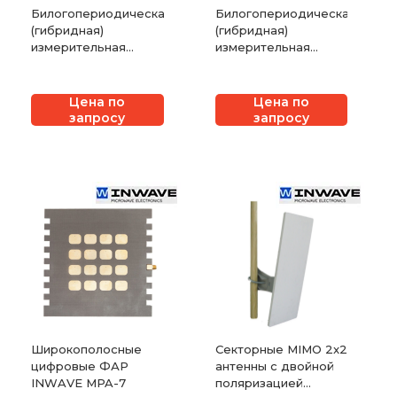
Билогопериодическая
Билогопериодическая
(гибридная)
(гибридная)
измерительная
измерительная
антенна ANTENAX
антенна ANTENAX
BME-LB 9162
BME-LB 9161
Цена по
Цена по
запросу
запросу
Широкополосные
Секторные MIMO 2x2
цифровые ФАР
антенны с двойной
INWAVE MPA-7
поляризацией