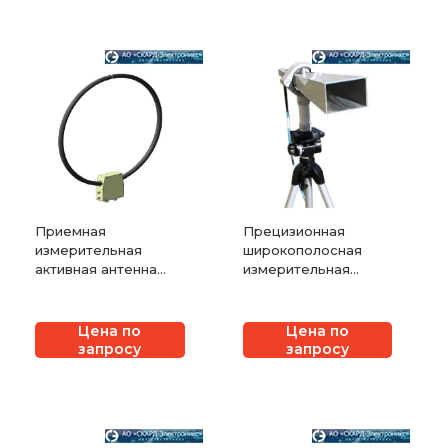
Приемная
Прецизионная
измерительная
широкополосная
активная антенна
измерительная
СКАРД-Электроникс
рупорная антенна
П6-119
СКАРД-Электроникс
П6-127
Цена по
Цена по
запросу
запросу