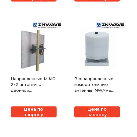
Направленные MIMO
Всенаправленные
2x2 антенны с
измерительные
двойной
антенны INWAVE
поляризацией
MOA-75, MOA-110
INWAVE
ANT5000/23MIMO
Цена по
Цена по
запросу
запросу