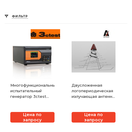
ФИЛЬТР
Многофункциональный
Двусложенная
испытательный
логопериодическая
генератор 3ctest
излучающая антенна
серии CCS
ANTENAX BME-LP
9129
Цена по
Цена по
запросу
запросу