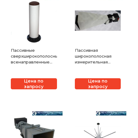
Пассивные
Пассивная
сверхширокополосные
широкополосная
всенаправленные
измерительная
антенны СКАРД-
рупорная антенна
Электроникс АС7.62.1
СКАРД-Электроникс
П6-130
Цена по
Цена по
запросу
запросу