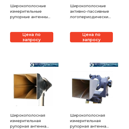
Широкополосные
Широкополосные
измерительные
активно-пассивные
рупорные антенны
логопериодические
СКАРД-Электроникс
антенны СКАРД-
П6-421
Электроникс П6-
222М
Цена по
Цена по
запросу
запросу
Широкополосная
Широкополосная
измерительная
измерительная
рупорная антенна
рупорная антенна