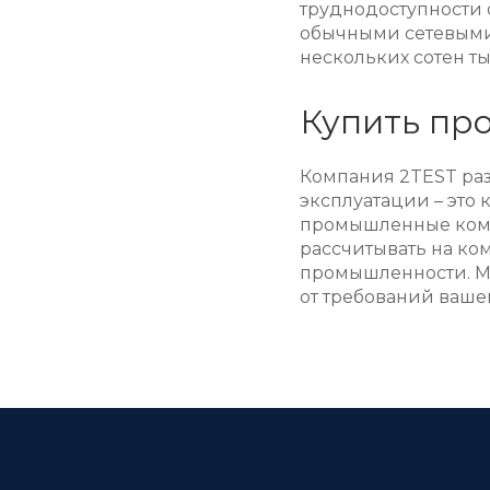
труднодоступности 
обычными сетевыми 
нескольких сотен тыс
Купить пр
Компания 2TEST раз
эксплуатации – это 
промышленные комму
рассчитывать на ко
промышленности. М
от требований ваше