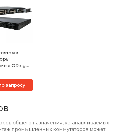
ленные
торы
мые ORing
S-P9000
по запросу
ов
ров общего назначения, устанавливаемых
нтаж промышленных коммутаторов может