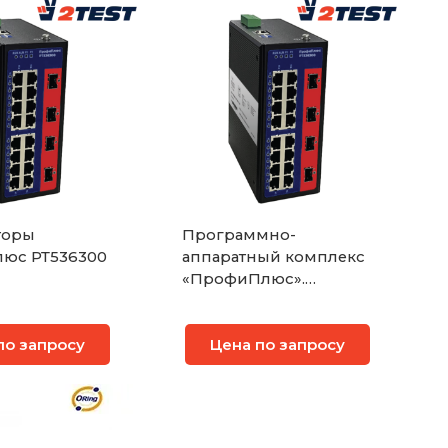
торы
Программно-
ПрофиПлюс РТ536300
аппаратный комплекс
«ПрофиПлюс».
Промышленный
коммутатор 2 уровня
по запросу
Цена по запросу
OSI