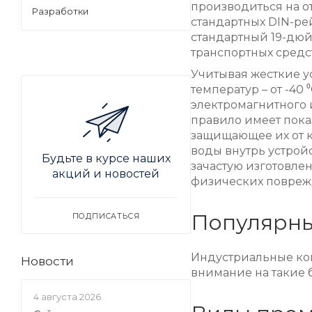
производиться на о
Разработки
стандартных DIN-ре
стандартный 19-дю
транспортных средст
Учитывая жесткие 
температур – от -40
электромагнитного 
правило имеет показ
защищающее их от 
воды внутрь устрой
Будьте в курсе наших
зачастую изготовлен
акций и новостей
физических повреж
Популярны
ПОДПИСАТЬСЯ
Индустриальные ком
Новости
внимание на такие 
4 августа 2026