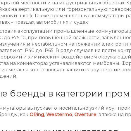
ткрытой местности и на индустриальных объектах. 
йках на вертикальную или горизонтальную поверхно
ймовый шкаф. Также промышленные коммутаторы ра
вах – поездах, автомобилях и судах.
условия эксплуатации промышленные коммутаторы 
 ⁰С до +75 ⁰С, при повышенной влажности, запыленно
излучения и нестабильном напряжении электропита
атели от IP40 до IP65. В ряде случаев на платы ко
коррозии и химическим воздействием окружающей
ства на коннекторах устанавливаются мембраны. Ф
 из металла, что позволяет защитить внутренние ко
дений.
е бренды в категории про
мутаторы выпускает относительно узкий круг про
бренды, как
ORing
,
Westermo
,
Overture
, а также на 