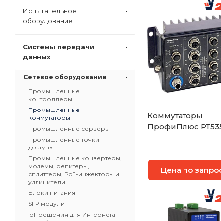
Испытательное
оборудование
Системы передачи
данных
Сетевое оборудование
Промышленные
контроллеры
Промышленные
Коммутаторы
коммутаторы
ПрофиПлюс РТ53
Промышленные серверы
Промышленные точки
доступа
Промышленные конвертеры,
модемы, репитеры,
Цена по запро
сплиттеры, PoE-инжекторы и
удлинители
Блоки питания
SFP модули
IoT-решения для Интернета