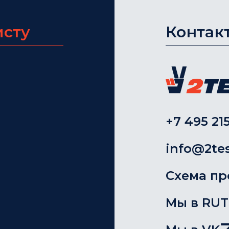
исту
Контак
+7 495 215
info@2tes
Схема пр
Мы в RU