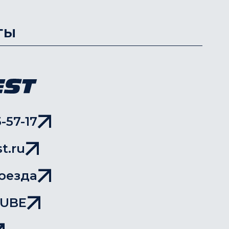
ты
-57-17
t.ru
оезда
TUBE