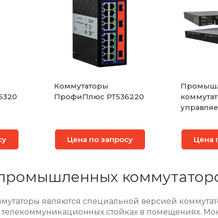
Коммутаторы
Промыш
6320
ПрофиПлюс РТ536220
коммута
управляе
серии RG
су
Цена по запросу
Цена 
промышленных коммутатор
утаторы являются специальной версией коммутато
 телекоммуникационных стойках в помещениях. Мо