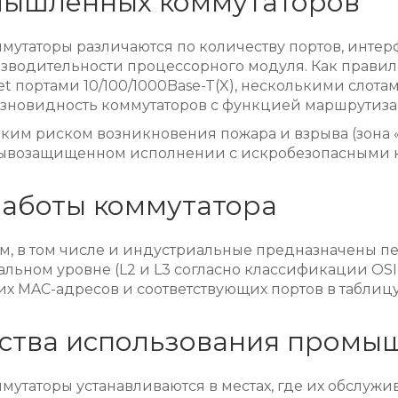
ышленных коммутаторов
таторы различаются по количеству портов, интерф
изводительности процессорного модуля. Как правило
t портами 10/100/1000Base-T(X), несколькими слотам
азновидность коммутаторов с функцией маршрутиза
оким риском возникновения пожара и взрыва (зона «
рывозащищенном исполнении с искробезопасными к
аботы коммутатора
м, в том числе и индустриальные предназначены п
анальном уровне (L2 и L3 согласно классификации OSI
тих MAC-адресов и соответствующих портов в таблиц
тва использования промы
таторы устанавливаются в местах, где их обслужив