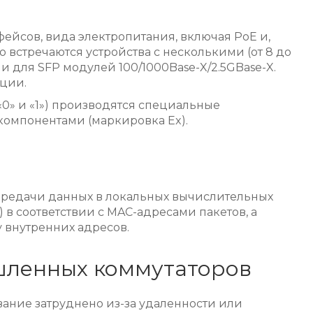
ейсов, вида электропитания, включая PoE и,
 встречаются устройства с несколькими (от 8 до
и для SFP модулей 100/1000Base-X/2.5GBase-X.
ции.
0» и «1») производятся специальные
омпонентами (маркировка Ex).
ередачи данных в локальных вычислительных
) в соответствии с MAC-адресами пакетов, а
у внутренних адресов.
шленных коммутаторов
ание затруднено из-за удаленности или