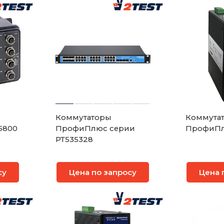
Коммутаторы
Коммута
5800
ПрофиПлюс серии
РТ535328
су
Цена по запросу
Цена 