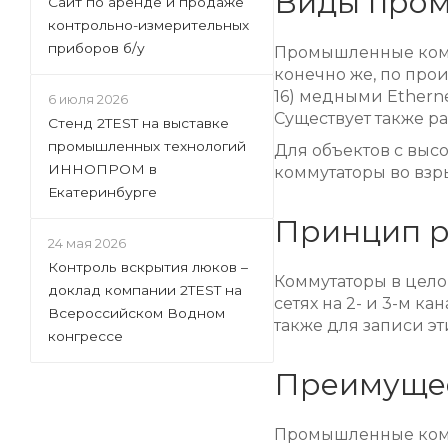
Виды пром
Сайт по аренде и продаже
контрольно-измерительных
приборов б/у
Промышленные комму
конечно же, по про
16) медными Etherne
6 июля 2026
Существует также р
Стенд 2TEST на выставке
промышленных технологий
Для объектов с выс
ИННОПРОМ в
коммутаторы во вз
Екатеринбурге
Принцип р
24 мая 2026
Контроль вскрытия люков –
Коммутаторы в цело
доклад компании 2TEST на
сетях на 2- и 3-м к
Всероссийском Водном
также для записи э
конгрессе
Преимущес
Промышленные комму