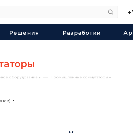
+
Решения
Разработки
Ар
таторы
—
евое оборудование
Промышленные коммутаторы
ание)