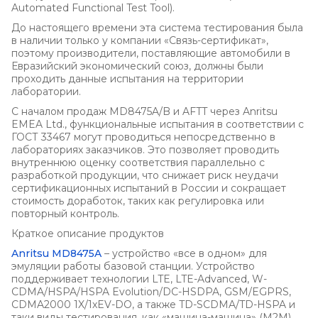
Automated Functional Test Tool).
До настоящего времени эта система тестирования была
в наличии только у компании «Связь-сертификат»,
поэтому производители, поставляющие автомобили в
Евразийский экономический союз, должны были
проходить данные испытания на территории
лаборатории.
С началом продаж MD8475A/B и AFTT через Anritsu
EMEA Ltd., функциональные испытания в соответствии с
ГОСТ 33467 могут проводиться непосредственно в
лабораториях заказчиков. Это позволяет проводить
внутреннюю оценку соответствия параллельно с
разработкой продукции, что снижает риск неудачи
сертификационных испытаний в России и сокращает
стоимость доработок, таких как регулировка или
повторный контроль.
Краткое описание продуктов
Anritsu MD8475A
– устройство «все в одном» для
эмуляции работы базовой станции. Устройство
поддерживает технологии LTE, LTE-Advanced, W-
CDMA/HSPA/HSPA Evolution/DC-HSDPA, GSM/EGPRS,
CDMA2000 1X/1xEV-DO, а также TD-SCDMA/TD-HSPA и
таки виды тестирования, как «машина-машина» (M2M),