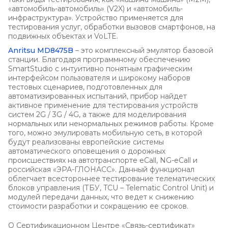
«автомобиль-автомобиль» (V2X) и «автомобиль-
инфраструктура». Устройство применяется для
тестирования услуг, обработки вызовов смартфонов, на
подвижных объектах и VoLTE.
Anritsu MD8475B
– это комплексный эмулятор базовой
станции. Благодаря программному обеспечению
SmartStudio с интуитивно понятным графическим
интерфейсом пользователя и широкому наборов
тестовых сценариев, подготовленных для
автоматизированных испытаний, прибор найдет
активное применение для тестирования устройств
систем 2G / 3G / 4G, а также для моделирования
нормальных или ненормальных режимов работы. Кроме
того, можно эмулировать мобильную сеть, в которой
будут реализованы европейские системы
автоматического оповещения о дорожных
происшествиях на автотранспорте eCall, NG-eCall и
российская «ЭРА-ГЛОНАСС». Данный функционал
облегчает всестороннее тестирование телематических
блоков управления (ТБУ, TCU – Telematic Control Unit) и
модулей передачи данных, что ведет к снижению
стоимости разработки и сокращению ее сроков.
О Сертификационном Центре «Связь-сертификат»