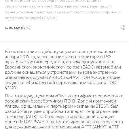
Компания Anritsu в сотрудничестве с АНО «СЦ Связь
сертификат» и компанией BI.Zone выпустила решение для
функционального тестирования устройств вызова экстренных
оперативных служб (УВЭОС)
14 января 2021
В соответствии с действующим законодательством с
января 2017 года все ввозимые на территорию РФ
автотранспортные средства, а также выпускаемые в
Евразийском экономическом союзе (ЕАЭС) автомобили
должны оснащаться устройствами вызова экстренных
оперативных служб (УВЭОС) «ЭРА-ГЛОНАСС», которые
подлежат обязательной сертификации согласно ГОСТ
33467.
Для этих нужд центром «Связь-сертификат» совместно с
российским разработчиком ПО BI.Zone и компанией
Anritsu, официальным партнером компании 2TEST, был
разработан и уже опробован аппаратно-программный
комплекс (АПК) на базе эмулятора базовой станции
Anritsu MD8475A/B и автоматизированного инструмента
для функционального тестирования AFTT (АИФТ, AFTT –