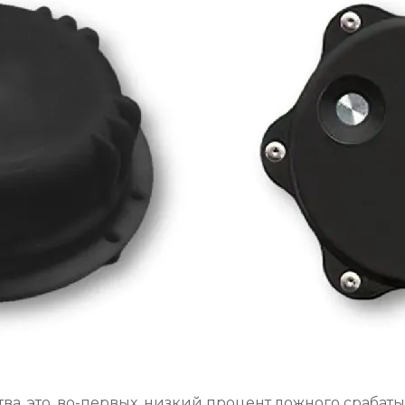
ва, это, во-первых, низкий процент ложного срабат