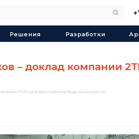
+
Решения
Разработки
Ар
ов – доклад компании 2T
компании 2TEST на Всероссийском Водном конгрессе