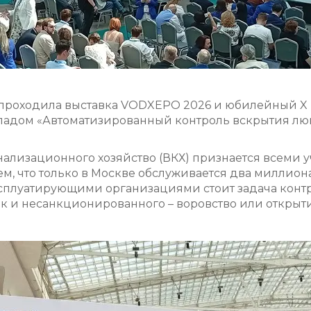
е проходила выставка VODXEPO 2026 и юбилейный X
кладом «Автоматизированный контроль вскрытия л
лизационного хозяйство (ВКХ) признается всеми у
ем, что только в Москве обслуживается два миллио
ксплуатирующими организациями стоит задача конт
к и несанкционированного – воровство или открыти