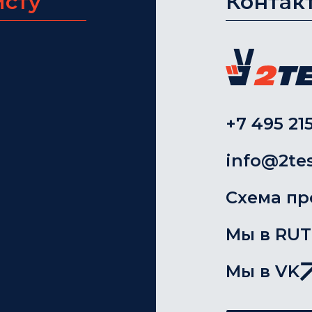
исту
Контак
+7 495 215
info@2tes
Схема пр
Мы в RU
Мы в VK