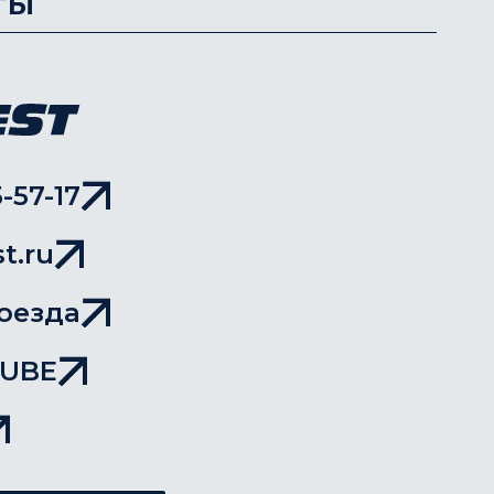
ты
-57-17
t.ru
оезда
TUBE