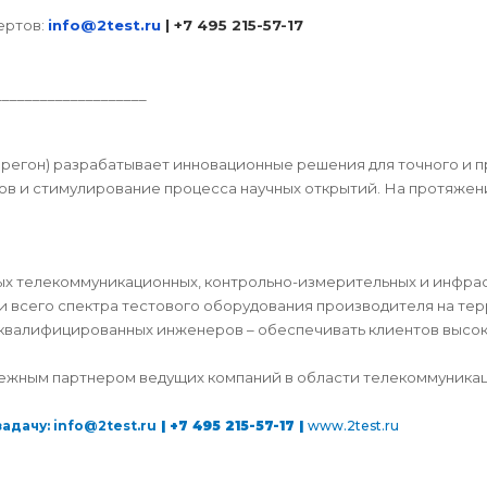
ертов:
info@2test.ru
| +7 495 215-57-17
____________________
Орегон) разрабатывает инновационные решения для точного и п
в и стимулирование процесса научных открытий. На протяжении
ых телекоммуникационных, контрольно-измерительных и инфра
и всего спектра тестового оборудования производителя на те
ат квалифицированных инженеров – обеспечивать клиентов высо
дежным партнером ведущих компаний в области телекоммуникаци
задачу:
info@2test.ru
| +7 495 215-57-17 |
www.2test.ru