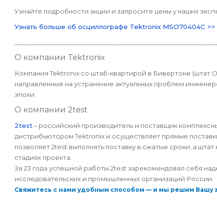
Узнайте подробности акции и запросите цены у наших эксп
Узнать больше об осциллографе Tektronix MSO70404C >>
___________________________________________________________
О компании Tektronix
Компания Tektronix
со штаб-квартирой в Бивертоне (штат 
направленные на устранение актуальных проблем инженеро
эпохи.
О компании 2test
2test
– российский производитель и поставщик комплексн
дистрибьютором Tektronix и осуществляет прямые поставк
позволяет 2test выполнять поставку в сжатые сроки, а шт
стадиях проекта.
За 23 года успешной работы 2test зарекомендовал себя на
исследовательских и промышленных организаций России.
Свяжитесь с нами удобным способом — и мы решим Вашу 