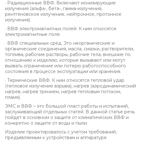
· Радиационные ВВФ. Включают ионизирующие
излучения (альфа-, бета-, гамма-излучения,
рентгеновское излучение, нейтронное, протонное
излучения).
· ВВФ электромагнитных полей. К ним относятся
электромагнитные поля.
· ВВФ специальных сред. Это неорганические и
органические соединения, масла, смазки, растворители,
топлива, рабочие растворы, рабочие тела, внешние по
отношению к изделию, которые вызывают или могут
вызвать ограничение или потерю работоспособного
состояния в процессе эксплуатации или хранения.
· Термические ВВФ. К ним относятся тепловой удар
(тепловое излучение взрыва), нагрев (аэродинамический
нагрев, нагрев трением, нагрев тепловым потоком,
пламя).
ЭМС и ВВФ – это большой пласт работы и испытаний,
заслуживающий отдельных статей. В данной статье речь
пойдет в основном о защите от климатических ВВФ и
конкретно о защите от воды и пыли.
Изделие проектировалось с учетом требований,
предъявляемым к устройствам и аппаратуре