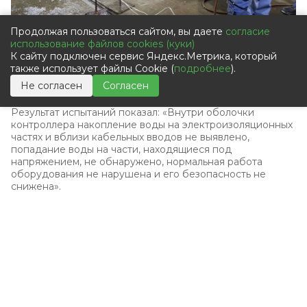
Продолжая пользоваться сайтом, вы даете
согласие
использование файлов cookies (куки)
К сайту подключен сервис Яндекс.Метрика, который
также использует файлы Cookie (
подробнее
).
Не согласен
Согласен
Дождевание
Результат испытаний показал: «Внутри оболочки
контроллера накопление воды на электроизоляционных
частях и вблизи кабельных вводов не выявлено,
попадание воды на части, находящиеся под
напряжением, не обнаружено, нормальная работа
оборудования не нарушена и его безопасность не
снижена».
Краткие выводы
На практике уровня защиты IP54 вполне достаточно для
большинства применений на улице. Свой корпус имеет
однозначные плюсы с точки зрения получения свободы
компоновки печатных плат и размещения всех модулей
внутри корпуса, а также для решения вопросов