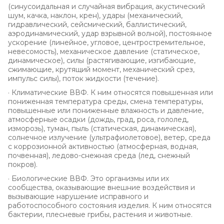
(синусоидальная и случайная вибрация, акустический
шум, качка, наклон, крен), удары (механический,
гидравлический, сейсмический, баллистический,
аэродинамический, удар взрывной волной), постоянное
ускорение (линейное, угловое, центростремительное,
невесомость), механическое давление (статическое,
динамическое), силы (растягивающие, изгибающие,
сжимающие, крутящий момент, механический срез,
импульс силы), поток жидкости (течение).
· Климатические ВВФ. К ним относятся повышенная или
пониженная температура среды, смена температуры,
повышенные или пониженные влажность и давление,
атмосферные осадки (дождь, град, роса, гололед,
изморозь), туман, пыль (статическая, динамическая),
солнечное излучение (ультрафиолетовое), ветер, среда
с коррозионной активностью (атмосферная, водная,
почвенная), ледово-снежная среда (лед, снежный
покров).
· Биологические ВВФ. Это организмы или их
сообщества, оказывающие внешние воздействия и
вызывающие нарушение исправного и
работоспособного состояния изделия. К ним относятся
бактерии, плесневые грибы, растения и животные.