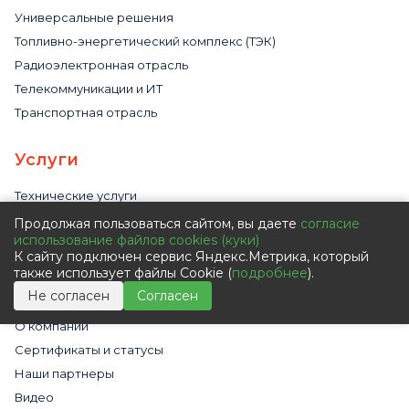
Универсальные решения
Топливно-энергетический комплекс (ТЭК)
Радиоэлектронная отрасль
Телекоммуникации и ИТ
Транспортная отрасль
Услуги
Технические услуги
Услуги в области эксплуатации сети
Продолжая пользоваться сайтом, вы даете
согласие
использование файлов cookies (куки)
Аренда приборов
К сайту подключен сервис Яндекс.Метрика, который
также использует файлы Cookie (
подробнее
).
Компания
Не согласен
Согласен
О компании
Сертификаты и статусы
Наши партнеры
Видео