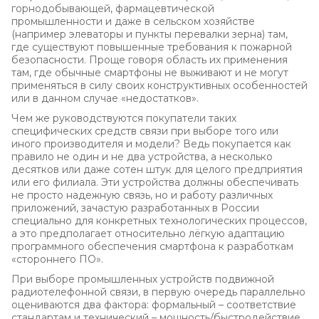
горнодобывающей, фармацевтической
промышленности и даже в сельском хозяйстве
(например элеваторы и пункты перевалки зерна) там,
где существуют повышенные требования к пожарной
безопасности. Проще говоря область их применения
там, где обычные смартфоны не выживают и не могут
применяться в силу своих конструктивных особенностей
или в данном случае «недостатков».
Чем же руководствуются покупатели таких
специфических средств связи при выборе того или
иного производителя и модели? Ведь покупается как
правило не один и не два устройства, а несколько
десятков или даже сотен штук для целого предприятия
или его филиала. Эти устройства должны обеспечивать
не просто надежную связь, но и работу различных
приложений, зачастую разработанных в России
специально для конкретных технологических процессов,
а это предполагает относительно лёгкую адаптацию
программного обеспечения смартфона к разработкам
«стороннего ПО».
При выборе промышленных устройств подвижной
радиотелефонной связи, в первую очередь параллельно
оцениваются два фактора: формальный – соответствие
стандартам и технический – мощность/быстродействие