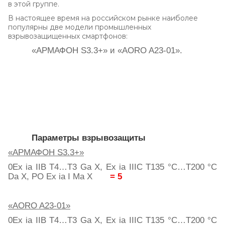
в этой группе.
В настоящее время на российском рынке наиболее
популярны две модели промышленных
взрывозащищенных смартфонов:
«
АРМАФОН
S3.3+»
и
«AORO A23-01».
Параметры взрывозащиты
«АРМАФОН
S
3.3+»
0
Ex
ia
IIB
T
4…
T
3
Ga
X
,
Ex
ia
IIIC
T
135 °
C
…
T
200 °
C
Da
X
,
PO
Ex
ia
I
Ma
X
= 5
«AORO A23-01»
0Ex ia IIB T4…T3 Ga X, Ex ia IIIC T135 °C…T200 °C