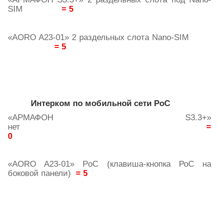
SIM
= 5
«
AORO
A
23-01» 2 раздельных слота
Nano
-
SIM
= 5
Интерком по мобильной сети
PoC
«АРМАФОН
S
3.3+»
нет
=
0
«
AORO
A
23-01» PоC (клавиша-кнопка РоС на
боковой панели)
= 5