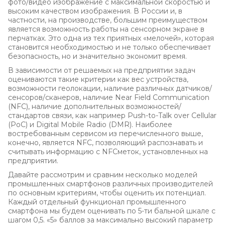
фото/видео изображение с максимальной скоростью и
высоким качеством изображения. В России и, в
частности, на производстве, большим преимуществом
является возможность работы на сенсорном экране в
перчатках. Это одна из тех приятных «мелочей», которая
становится необходимостью и не только обеспечивает
безопасность, но и значительно экономит время.
В зависимости от решаемых на предприятии задач
оцениваются такие критерии как вес устройства,
возможности геолокации, наличие различных датчиков/
сенсоров/сканеров, наличие Near Field Communication
(NFC), наличие дополнительных возможностей/
стандартов связи, как например Push-to-Talk over Cellular
(PoC) и Digital Mobile Radio (DMR). Наиболее
востребованным сервисом из перечисленного выше,
конечно, является NFC, позволяющий распознавать и
считывать информацию с NFCметок, установленных на
предприятии.
Давайте рассмотрим и сравним несколько моделей
промышленных смартфонов различных производителей
по основным критериям, чтобы оценить их потенциал.
Каждый отдельный функционал промышленного
смартфона мы будем оценивать по 5-ти бальной шкале с
шагом 0,5. «5» баллов за максимально высокий параметр