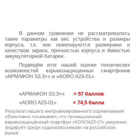
В данном сравнении не рассматривались
такие параметры как вес устройства и размеры
корпуса, т.к. они нивелируются размерами и
качеством экрана, прочностью корпуса и ёмкостью
аккумуляторной батареи.
Подведём итог нашей оценки технических
возможностей взрывозащищенных смартфонов
«АРМАФОН
S
3.3+» и «
AORO
A
23-01».
«АРМАФОН
S
3.3+»
= 57 баллов
«
AORO
A
23-01»
= 74,5 балла
Результат нашего импровизированного соревнования
объективно показывает, что промышленный
взрывозащищённый смартфон «AOROA23-01» уверенно
лидирует среди «одноклассников» на российском
рынке.