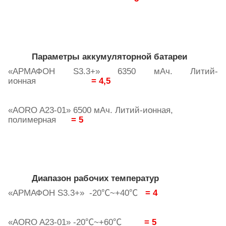
Параметры аккумуляторной батареи
«АРМАФОН
S
3.3+» 6350 мАч. Литий-
ионная
= 4,5
«
AORO
A
23-01» 6500 мАч. Литий-ионная,
полимерная
= 5
Диапазон рабочих температур
«
АРМАФОН
S3.3+» -20
~+40
= 4
℃
℃
«AORO A23-01» -20
~+60
= 5
℃
℃