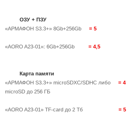
ОЗУ
+
ПЗУ
«
АРМАФОН
S3.3+» 8Gb+256Gb
= 5
«
AORO
A
23-01»: 6
Gb
+256
Gb
= 4,5
Карта памяти
«АРМАФОН
S
3.3+» microSDXC/SDHC либо
= 4
microSD
до
256
ГБ
«AORO A23-01» TF-card
до
2
Тб
= 5