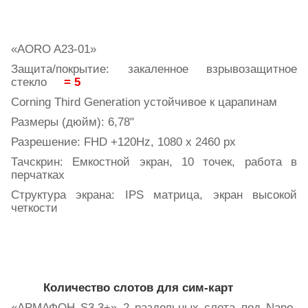
«
AORO
A
23-01»
Защита/покрытие: закаленное взрывозащитное
стекло
= 5
Corning Third Generation
устойчивое
к
царапинам
Размеры (дюйм): 6,78"
Разрешение:
FHD
+120
Hz
, 1080
x
2460
px
Тачскрин: Емкостной экран, 10 точек, работа в
перчатках
Структура экрана: IPS матрица, экран высокой
четкости
Количество слотов для сим-карт
«АРМАФОН
S
3.3+» 2 раздельных слота под Nano-