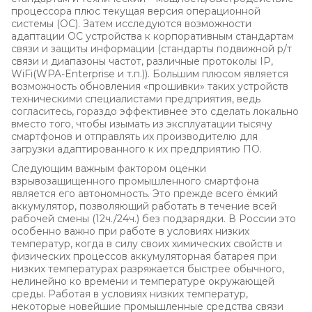
процессора плюс текущая версия операционной
системы (ОС). Затем исследуются возможности
адаптации ОС устройства к корпоративным стандартам
связи и защиты информации (стандарты подвижной р/т
связи и диапазоны частот, различные протоколы IP,
WiFi(WPA-Enterprise и т.п.)). Большим плюсом является
возможность обновления «прошивки» таких устройств
техническими специалистами предприятия, ведь
согласитесь, гораздо эффективнее это сделать локально
вместо того, чтобы изымать из эксплуатации тысячу
смартфонов и отправлять их производителю для
загрузки адаптированного к их предприятию ПО.
Следующим важным фактором оценки
взрывозащищенного промышленного смартфона
является его автономность. Это прежде всего ёмкий
аккумулятор, позволяющий работать в течение всей
рабочей смены (12ч./24ч.) без подзарядки. В России это
особенно важно при работе в условиях низких
температур, когда в силу своих химических свойств и
физических процессов аккумуляторная батарея при
низких температурах разряжается быстрее обычного,
нелинейно ко времени и температуре окружающей
среды. Работая в условиях низких температур,
некоторые новейшие промышленные средства связи