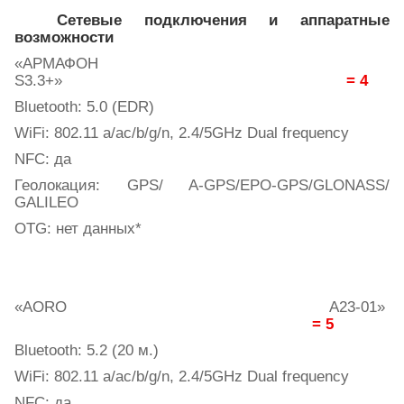
Сетевые подключения и аппаратные
возможности
«АРМАФОН
S
3.3+»
= 4
Bluetooth
: 5.0 (
EDR
)
WiFi: 802.11 a/ac/b/g/n, 2.4/5GHz Dual frequency
NFC:
да
Геолокация
: GPS/ A-GPS/EPO-GPS/GLONASS/
GALILEO
OTG:
нет
данных
*
«AORO A23-01»
= 5
Bluetooth: 5.2 (20
м
.)
WiFi: 802.11 a/ac/b/g/n, 2.4/5GHz Dual frequency
NFC:
да