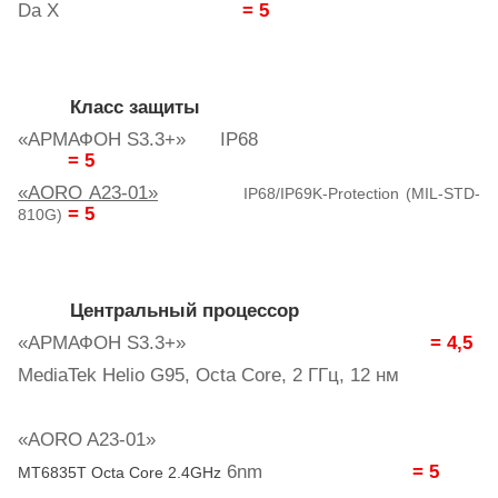
Da X
= 5
Класс защиты
«АРМАФОН
S
3.3+»
IP
68
= 5
«AORO A23-01»
IP68/IP69K-Protection (MIL-STD-
= 5
810G)
Центральный
процессор
«
АРМАФОН
S3.3+»
= 4,5
MediaTek Helio G95, Octa Core, 2
ГГц
, 12
нм
«AORO A23-01»
6nm
= 5
MT6835T
Octa Core
2.4GHz