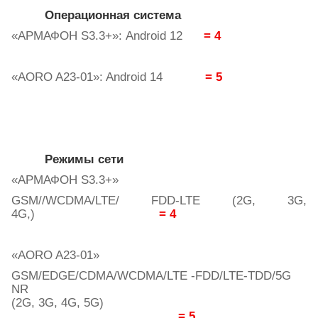
Операционная система
«АРМАФОН
S
3.3+»:
Android
12
= 4
«AORO A23-01»: Android 14
= 5
Режимы
сети
«
АРМАФОН
S3.3+»
GSM//WCDMA/LTE/ FDD-LTE (2G, 3G,
4G,)
= 4
«AORO A23-01»
GSM/EDGE/CDMA/WCDMA/LTE -FDD/LTE-TDD/5G
NR
(2G, 3G, 4G, 5G)
= 5