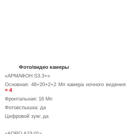
Фото/видео камеры
«АРМАФОН
S
3.3+»
Основная: 48+20+2+2 Мп камера ночного видения
= 4
Фронтальная: 16 Мп
Фотовспышка: да
Цифровой зум: да
«
AORO
A
23-01»