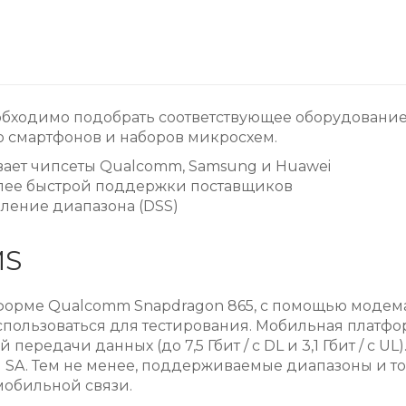
обходимо подобрать соответствующее оборудование
о смартфонов и наборов микросхем.
живает чипсеты Qualcomm, Samsung и Huawei
олее быстрой поддержки поставщиков
ление диапазона (DSS)
MS
форме Qualcomm Snapdragon 865, с помощью модема
использоваться для тестирования. Мобильная платф
ередачи данных (до 7,5 Гбит / с DL и 3,1 Гбит / с 
G SA. Тем не менее, поддерживаемые диапазоны и т
мобильной связи.