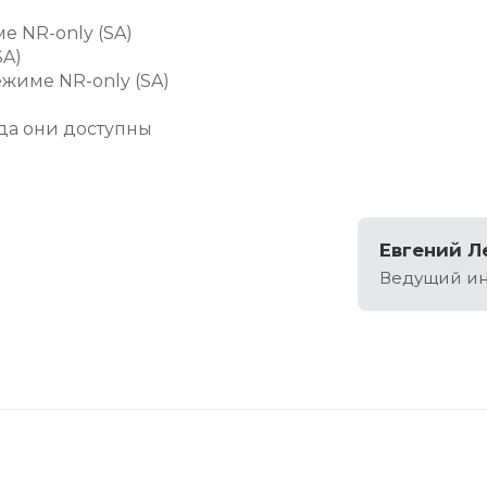
е NR-only (SA)
SA)
жиме NR-only (SA)
гда они доступны
Евгений Л
Ведущий ин