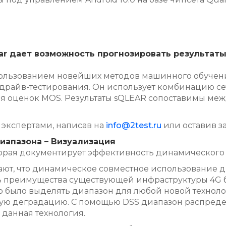
ar дает возможность прогнозировать результат
пользованием новейших методов машинного обучен
я драйв-тестирования. Он использует комбинацию с
ия оценок MOS. Результаты sQLEAR сопоставимы меж
 экспертами, написав на
info@2test.ru
или оставив з
иапазона – Визуализация
рая документирует эффективность динамического р
ют, что динамическое совместное использование д
ать преимущества существующей инфраструктуры 4G 
было выделять диапазон для любой новой технологи
ую деградацию. С помощью DSS диапазон распредел
 данная технология.