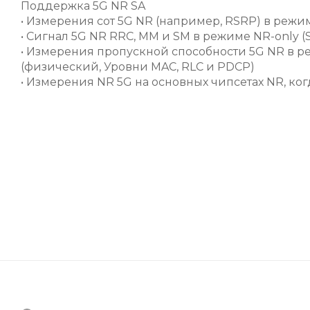
Поддержка 5G NR SA
• Измерения сот 5G NR (например, RSRP) в режим
• Сигнал 5G NR RRC, MM и SM в режиме NR-only (
• Измерения пропускной способности 5G NR в ре
(физический, Уровни MAC, RLC и PDCP)
• Измерения NR 5G на основных чипсетах NR, ко