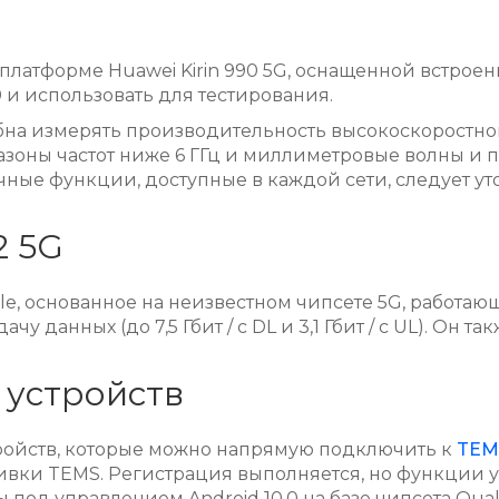
латформе Huawei Kirin 990 5G, оснащенной встроен
 и использовать для тестирования.
на измерять производительность высокоскоростной пер
азоны частот ниже 6 ГГц и миллиметровые волны и п
ые функции, доступные в каждой сети, следует ут
2 5G
pple, основанное на неизвестном чипсете 5G, работа
 данных (до 7,5 Гбит / с DL и 3,1 Гбит / с UL). Он
 устройств
стройств, которые можно напрямую подключить к
TEM
ивки TEMS. Регистрация выполняется, но функции 
ы под управлением Android 10.0 на базе чипсета Q