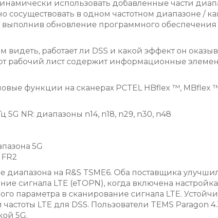
динамически использовать добавленные части диапазо
 сосуществовать в одном частотном диапазоне / кан
то выполнив обновление программного обеспечения 
 видеть, работает ли DSS и какой эффект он оказыв
Этот рабочий лист содержит информационные элемен
е функции на сканерах PCTEL HBflex ™, MBflex ™ и I
 5G NR: диапазоны n14, n18, n29, n30, n48
апазона 5G
 FR2
 диапазона на R&S TSME6. Оба поставщика улучши
ние сигнала LTE (eTOPN), когда включена настройк
ового параметра в сканирование сигнала LTE. Усто
частоты LTE для DSS. Пользователи TEMS Paragon 4.
ой 5G.