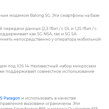
ным модемом Balong 5G. Эти смартфоны на базе
едачи данных (2,3 Гбит / с DL и 1,25 Гбит / с
оддерживает как 5G NSA, так и 5G SA.
очнять непосредственно у оператора мобильной
ющем под IOS 14. Неизвестный набор микросхем
 также поддерживает совместное использование
S Paragon
и использовать в качестве
управления вызовами ограничены. Эти
ualcomm Snapdragon 865 и модема Qualcomm X55