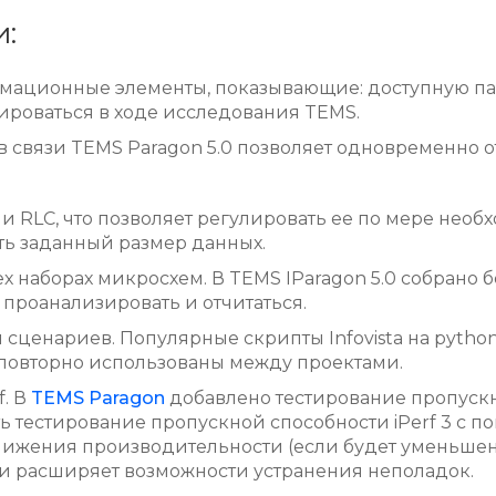
:
мационные элементы, показывающие: доступную памя
ироваться в ходе исследования TEMS.
связи TEMS Paragon 5.0 позволяет одновременно от
 RLC, что позволяет регулировать ее по мере необх
ть заданный размер данных.
 наборах микросхем. В TEMS IParagon 5.0 собрано
проанализировать и отчитаться.
сценариев. Популярные скрипты Infovista на pytho
ть повторно использованы между проектами.
f. В
TEMS Paragon
добавлено тестирование пропуск
ть тестирование пропускной способности iPerf 3 с 
снижения производительности (если будет уменьшен
 и расширяет возможности устранения неполадок.