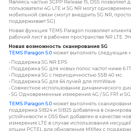
Являясь частью 3GPP Release 15, DSS позволяет 
пользователи 4G LTE и 5G NR могут одновременно
мобильной связи смогут внедрить 5G NR, прос
поддерживает 5G).
Новая функция TEMS Paragon позволяет клиентам
рабочий лист в рабочем пространстве NR LTE. 
Новая возможность сканирования 5G
TEMS Paragon 5.0
может выполнять следующие новы
• Поддержка 5G NR EPS
• Поддержка 5G для новых полос частот ниже 6 ГГц
• Поддержка 5G с периодичностью SSB 40 мс
• Поддержка 5G для 64 лучей для mmWave
• Совместное использование динамического ди
• 5G Одновременные измерения 4G / 5G FR1 и 5G
TEMS Paragon 5.0
может выполнять сканирование
поддержка SIB24 и SIB25 добавлена в сканирова
устойчивости к DSS был добавлен в качестве н
измерения LTE в случае использования несущей 
опции PCTEL для обновления MXflex с поддержк