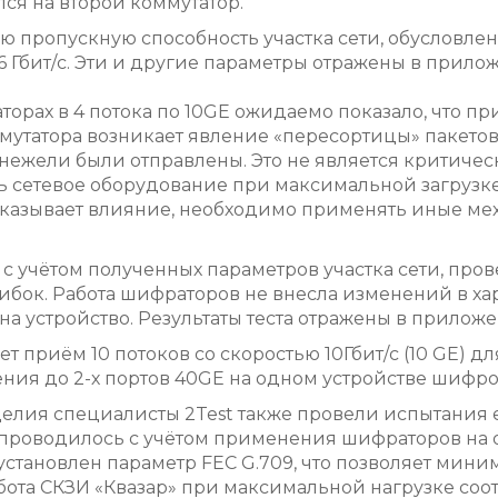
ся на второй коммутатор.
ю пропускную способность участка сети, обусловл
6.6 Гбит/с. Эти и другие параметры отражены в прило
торах в 4 потока по 10GE ожидаемо показало, что 
мутатора возникает явление «пересортицы» пакетов 
 нежели были отправлены. Это не является критическ
ь сетевое оборудование при максимальной загрузк
 оказывает влияние, необходимо применять иные ме
с учётом полученных параметров участка сети, пров
ибок. Работа шифраторов не внесла изменений в ха
а устройство. Результаты теста отражены в приложе
 приём 10 потоков со скоростью 10Гбит/с (10 GE) д
ния до 2-х портов 40GE на одном устройстве шифро
зделия специалисты 2Test также провели испытани
е проводилось с учётом применения шифраторов на
установлен параметр FEC G.709, что позволяет мини
абота СКЗИ «Квазар» при максимальной нагрузке со