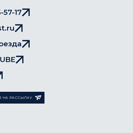
-57-17
t.ru
оезда
TUBE
 НА РАССЫЛКУ