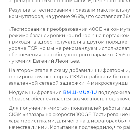
агрегированным потоком 4х10GE, перенаправлял
Результаты тестирования показали максимальну
коммутаторов, на уровне 96.6%, что составляет 3
«Тестирование преобразования 40GE на коммута
режима балансировки round robin на портах ком
приходят в адрес получателя в другом порядке,
уровне TCP, но мы не рекомендуем использоват
обеспечения, на работу которого параметр OоS
- уточнил Евгений Леонтьев.
На втором этапе в схему добавили шифраторы и, 
тестирования все порты СКЗИ отработали без ош
заявленной сетевой задержки: 4 микросекунды н
Модуль шифрования
ВМШ-MUX-1U
поддерживает
образом, обеспечивается возможность подключе
Для получения «чистых» показателей работы и
СКЗИ «Квазар» на скорости 100GE. Тестировани
характеристиками, для чего на шифраторах был 
качества линии. Испытание подтвердило, что р