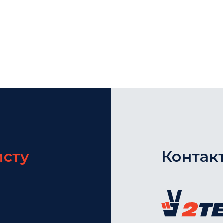
исту
Контак