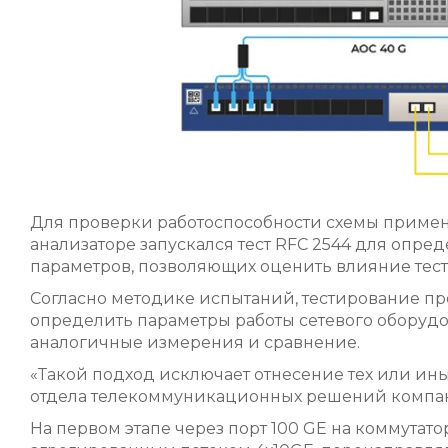
Для проверки работоспособности схемы приме
анализаторе запускался тест RFC 2544 для опре
параметров, позволяющих оценить влияние тест
Согласно методике испытаний, тестирование про
определить параметры работы сетевого оборудов
аналогичные измерения и сравнение.
«Такой подход исключает отнесение тех или ин
отдела телекоммуникационных решений комп
На первом этапе через порт 100 GE на коммутат