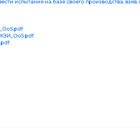
сти испытания на базе своего производства, взяв, 
_OoS.pdf
СКЗИ_OoS.pdf
.pdf