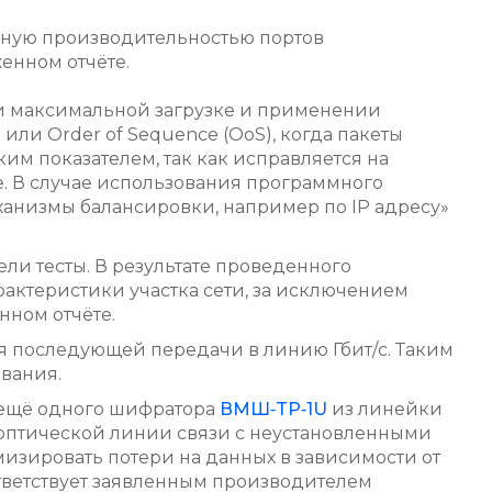
енную производительностью портов
женном отчёте.
при максимальной загрузке и применении
или Order of Sequence (OoS), когда пакеты
им показателем, так как исправляется на
е. В случае использования программного
ханизмы балансировки, например по IP адресу»
ели тесты. В результате проведенного
рактеристики участка сети, за исключением
нном отчёте.
ля последующей передачи в линию Гбит/с. Таким
вания.
я ещё одного шифратора
ВМШ‑TP‑1U
из линейки
 оптической линии связи с неустановленными
мизировать потери на данных в зависимости от
ответствует заявленным производителем