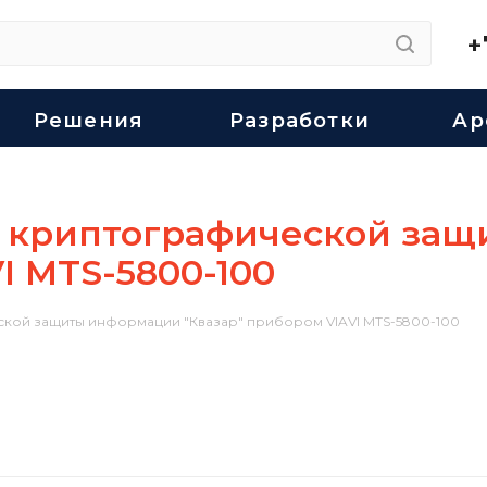
+
Решения
Разработки
Ар
а криптографической за
I MTS-5800-100
ской защиты информации "Квазар" прибором VIAVI MTS-5800-100