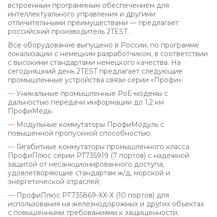
встроенным программным обеспечением для
интеллектуального управления и другими
отличительными преимуществами — предлагает
российский производитель 2TEST.
Все оборудование выпущено в России, по программе
локализации с немецким разработчиком, в соответствии
с высокими стандартами немецкого качества. На
сегодняшний день 2TEST предлагает следующие
промышленные устройства связи серии «Профи»:
—
Уникальные промышленные РоЕ-модемы с
дальностью передачи информации до 1,2 км
ПрофиМедь;
—
Модульные коммутаторы ПрофиМодуль с
повышенной пропускной способностью;
—
Гигабитные коммутаторы промышленного класса
ПрофиПлюс серии PT735919 (7 портов) с надежной
защитой от несанкционированного доступа,
удовлетворяющие стандартам ж/д, морской и
энергетической отраслей;
—
ПрофиПлюс РТ735869-ХХ-Х (10 портов) для
использования на железнодорожных и других объектах
с повышенными требованиями к защищенности;