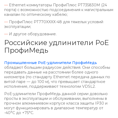
—
Ethernet-коммутаторы ПрофиПлюс РТ735830M (24
порта) с возможностью подсоединения к магистральным
каналам по оптическому кабелю;
—
ПрофиПлюс РТ770XXXХ-48 для тяжелых условий
эксплуатации;
—
И другое оборудование.
Российские удлинители PoE
ПрофиМедь
Промышленные PoE-удлинители ПрофиМедь
обладают большим радиусом действия. Они способны
передавать данные на расстоянии более одного
километра (по стандарту Ethernet передача данных по
витой паре — до 100 м), что превышает стандартное
исполнение, поддерживают технологии VDSL2.
РoЕ-удлинители ПрофиМедь данной серии довольно
просты в эксплуатации и обслуживании, выполнены в
прочном алюминиевом корпусе класса защиты IP30 и
могут функционировать в диапазоне температур от
-40°C до +75°C.