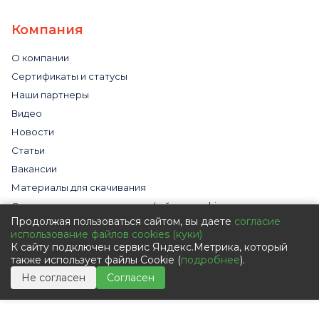
Компания
О компании
Сертификаты и статусы
Наши партнеры
Видео
Новости
Статьи
Вакансии
Материалы для скачивания
Cогласие на использование файлов cookies
Продолжая пользоваться сайтом, вы даете
согласие
Обработка персональных данных с помощью сервиса
использование файлов cookies (куки)
«Яндекс.Метрика»
К сайту подключен сервис Яндекс.Метрика, который
Политика в отношении обработки персональных данных
также использует файлы Cookie (
подробнее
).
Пользовательское соглашение
Не согласен
Согласен
Согласие на обработку персональных данных