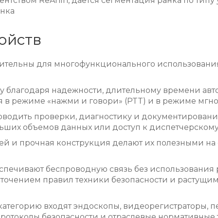
ентством ReAnIn, дается сегментация ранка по типу у
ынка
ойств
тельны для многофункционального использования,
 благодаря надежности, длительному времени авто
я в режиме «нажми и говори» (PTT) и в режиме мгн
одить проверки, диагностику и документирование 
льших объемов данных или доступ к диспетчерском
й и прочная конструкция делают их полезными на о
спечивают беспроводную связь без использования 
сточением правил техники безопасности и растущи
у категорию входят эндоскопы, видеорегистраторы,
отоколы безопасности и отраслевые нормативные 