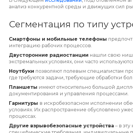
В следующем
исследовании
, подготовленном аг
анализ конкурентной среды и движущих сил р
Сегментация по типу устр
Смартфоны и мобильные телефоны
предпочти
интеграцию рабочих процессов.
Двусторонние радиостанции
нашли свою нишу
экстремальных условиях, они часто используютс
Ноутбуки
позволяют полевым специалистам пров
где требуются задачи, требующие обработки бо
Планшеты
имеют относительно большой диспле
документирования и управления процессами.
Гарнитуры
в искробезопасном исполнении обе
условиях. Их распространение обусловлено уже
процессах.
Другие взрывобезопасные устройства
– в эт
специфические требования, индивидуальные пр