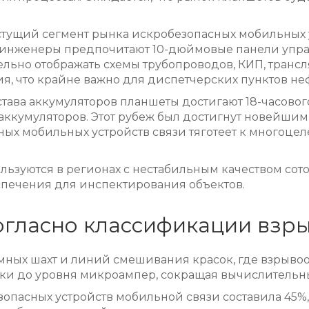
тущий сегмент рынка искробезопасных мобильных 
евые инженеры предпочитают 10-дюймовые панели у
ельно отображать схемы трубопроводов, КИП, транс
я, что крайне важно для диспетчерских пунктов неф
ва аккумуляторов планшеты достигают 18-часового 
аккумуляторов. Этот рубеж был достигнут новейши
ных мобильных устройств связи тяготеет к многоце
зуются в регионах с нестабильным качеством сотов
печения для инспектирования объектов.
огласно классификации взр
мных шахт и линий смешивания красок, где взрывоо
оки до уровня микроампер, сокращая вычислительны
опасных устройств мобильной связи составила 45%, 