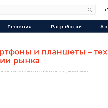
+
Решения
Разработки
Ар
ртфоны и планшеты – те
ции рынка
ты – технологические особенности и тенденции рынка