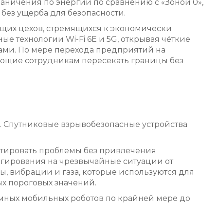
аничения по энергии по сравнению с «Зоной 0»,
без ущерба для безопасности.
щих цехов, стремящихся к экономически
 технологии Wi-Fi 6E и 5G, открывая чёткие
ами. По мере перехода предприятий на
яющие сотрудникам пересекать границы без
и. Спутниковые взрывобезопасные устройства
стировать проблемы без привлечения
еагирования на чрезвычайные ситуации от
ы, вибрации и газа, которые используются для
х пороговых значений.
омных мобильных роботов по крайней мере до