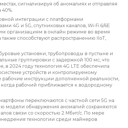
естах, сигнализируя об аномалиях и отправляя
 40%.
шовной интеграции с платформами
 4G и 5G, спутниковых каналов, Wi-Fi 6/6E
им организациям в онлайн режиме во время
 также способствуют распространению IIoT,
буровые установки, трубопроводы в пустыне и
альные группировки с задержкой 100 мс, что
, в 2024 году технология 4G LTE обеспечила
косистеме устройств и контролируемому
е рабочие инструкции дополненной реальности,
 когда рабочий приближается к водородному
мартфоны переключаются с частной сети 5G на
нию модели обнаружения аномалий сохраняются
лов связи со скоростью 2 Мбит/с. По мере
 внедрения технологии среди майнеров