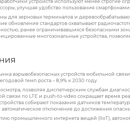
зработчики устройств используют менее строгие огр
соры, улучшая удобство пользования смартфонами 
ьны для зерновых терминалов и деревообрабатываю
 обновления стандартов охватывают радиочастотные
бностью, ранее ограничивавшихся безопасными зон
ифицированные многозональные устройства, позвол
ния
 рынка взрывобезопасных устройств мобильной связ
одовой темп роста – 8,9% к 2030 году.
 осмотра, позволяя диспетчерским службам диагно
й связи по LTE и push-to-video сокращает время р
устройства собирают показания датчиков температур
 автоматическое отключение до достижения опасны
итию промышленного интернета вещей (IIoT), автон