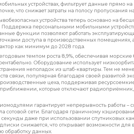
ильных устройствах, фильтрует данные прямо на м
очке, что снижает затраты на полосу пропускания на
вобезопасных устройства теперь основано на бес
Поддержка персональными мобильными устройствами
анные функции позволяют работать эксплуатирующ
точками доступа в производственных помещениях, а
актор как минимум до 2028 года.
егодовым темпом роста 8,9%, обеспечивая морские 
ерентабельно. Оборудование использует низкоорбит
ранения неполадок из штаб-квартиры. Тем не менее
тв связи, популярная благодаря своей развитой э
т производственные цеха, поддерживая ресурсоемки
 приближении, которые отключают радиоприёмник,
иомодулями гарантирует непрерывность работы – с
нала сотовой сети. Благодаря граничному кэширова
 секунды даже при использовании спутниковых кана
дписки снижается, что открывает возможности для
ю обработку данных.