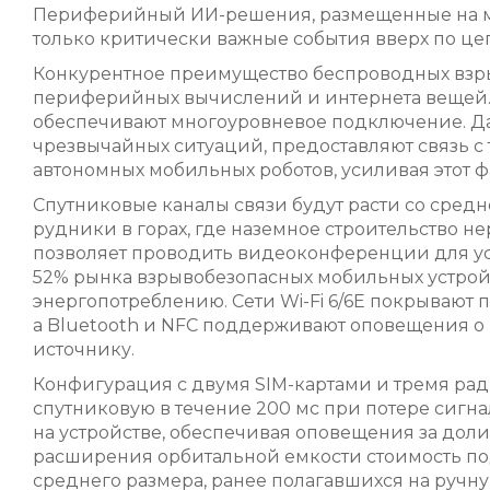
Периферийный ИИ-решения, размещенные на моб
только критически важные события вверх по цеп
Конкурентное преимущество беспроводных взры
периферийных вычислений и интернета вещей. 
обеспечивают многоуровневое подключение. Д
чрезвычайных ситуаций, предоставляют связь с 
автономных мобильных роботов, усиливая этот ф
Спутниковые каналы связи будут расти со средн
рудники в горах, где наземное строительство н
позволяет проводить видеоконференции для уст
52% рынка взрывобезопасных мобильных устройс
энергопотреблению. Сети Wi-Fi 6/6E покрываю
а Bluetooth и NFC поддерживают оповещения о
источнику.
Конфигурация с двумя SIM-картами и тремя рад
спутниковую в течение 200 мс при потере сиг
на устройстве, обеспечивая оповещения за доли
расширения орбитальной емкости стоимость по
среднего размера, ранее полагавшихся на ручну