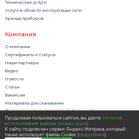
Технические услуги
Услуги в области эксплуатации сети
Аренда приборов
Компания
О компании
Сертификаты и статусы
Наши партнеры
Видео
Новости
Статьи
Вакансии
Материалы для скачивания
Cогласие на использование файлов cookies
Продолжая пользоваться сайтом, вы даете
согласие
Обработка персональных данных с помощью сервиса
использование файлов cookies (куки)
«Яндекс.Метрика»
К сайту подключен сервис Яндекс.Метрика, который
Политика в отношении обработки персональных данных
также использует файлы Cookie (
подробнее
).