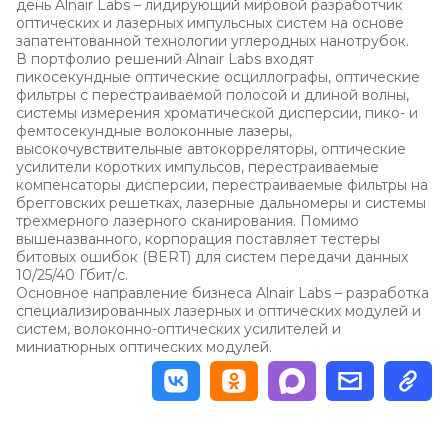
день Alnair Labs – лидирующий мировой разработчик
оптических и лазерных импульсных систем на основе
запатентованной технологии углеродных нанотрубок.
В портфолио решений Alnair Labs входят
пикосекундные оптические осциллографы, оптические
фильтры с перестраиваемой полосой и длиной волны,
системы измерения хроматической дисперсии, пико- и
фемтосекундные волоконные лазеры,
высокочувствительные автокорреляторы, оптические
усилители коротких импульсов, перестраиваемые
компенсаторы дисперсии, перестраиваемые фильтры на
брегговских решетках, лазерные дальномеры и системы
трехмерного лазерного сканирования. Помимо
вышеназванного, корпорация поставляет тестеры
битовых ошибок (BERT) для систем передачи данных
10/25/40 Гбит/с.
Основное направление бизнеса Alnair Labs – разработка
специализированных лазерных и оптических модулей и
систем, волоконно-оптических усилителей и
миниатюрных оптических модулей.