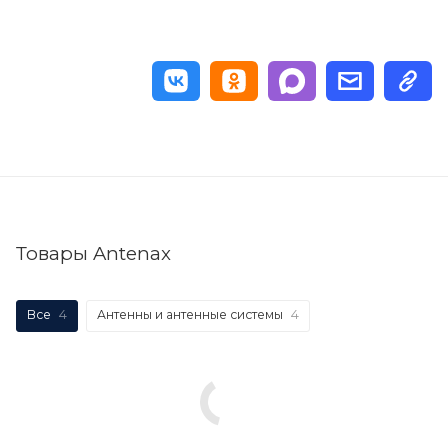
Товары Antenax
Все
4
Антенны и антенные системы
4