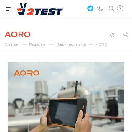
AORO
—
—
—
Главная
Решения
Наши партнеры
AORO