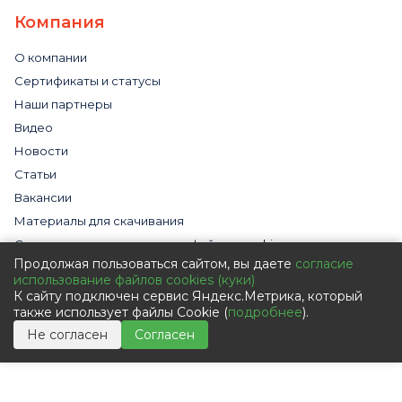
Компания
О компании
Сертификаты и статусы
Наши партнеры
Видео
Новости
Статьи
Вакансии
Материалы для скачивания
Cогласие на использование файлов cookies
Продолжая пользоваться сайтом, вы даете
согласие
Обработка персональных данных с помощью сервиса
использование файлов cookies (куки)
«Яндекс.Метрика»
К сайту подключен сервис Яндекс.Метрика, который
Политика в отношении обработки персональных данных
также использует файлы Cookie (
подробнее
).
Пользовательское соглашение
Не согласен
Согласен
Согласие на обработку персональных данных