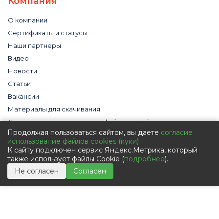
Компания
О компании
Сертификаты и статусы
Наши партнеры
Видео
Новости
Статьи
Вакансии
Материалы для скачивания
Cогласие на использование файлов cookies
Продолжая пользоваться сайтом, вы даете
согласие
Обработка персональных данных с помощью сервиса
использование файлов cookies (куки)
«Яндекс.Метрика»
К сайту подключен сервис Яндекс.Метрика, который
Политика в отношении обработки персональных данных
также использует файлы Cookie (
подробнее
).
Пользовательское соглашение
Не согласен
Согласен
Согласие на обработку персональных данных