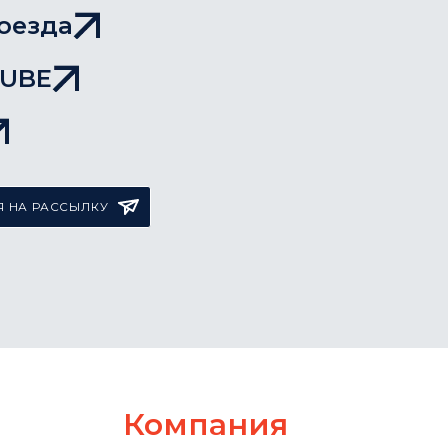
оезда
TUBE
 НА РАССЫЛКУ
Компания