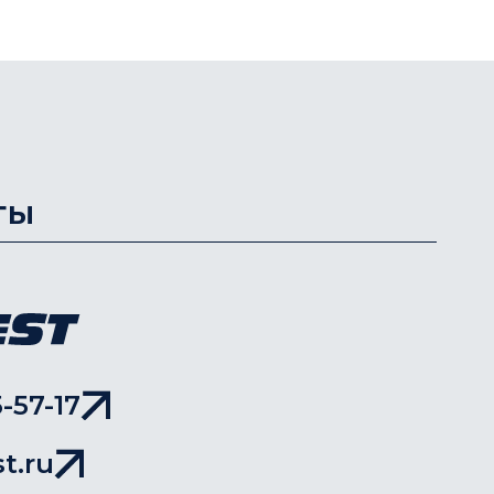
ты
-57-17
t.ru