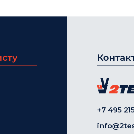
исту
Контак
+7 495 215
info@2tes