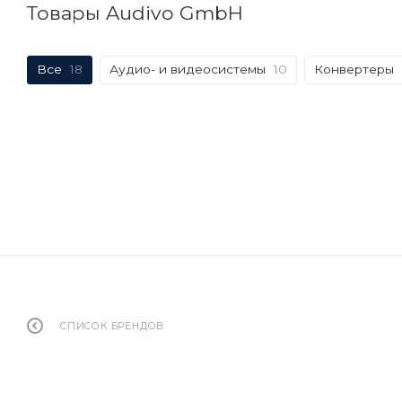
Товары Audivo GmbH
Все
18
Аудио- и видеосистемы
10
Конвертеры
СПИСОК БРЕНДОВ