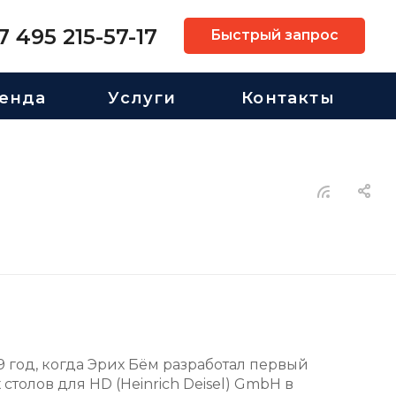
7 495 215-57-17
Быстрый запрос
енда
Услуги
Контакты
 год, когда Эрих Бём разработал первый
столов для HD (Heinrich Deisel) GmbH в