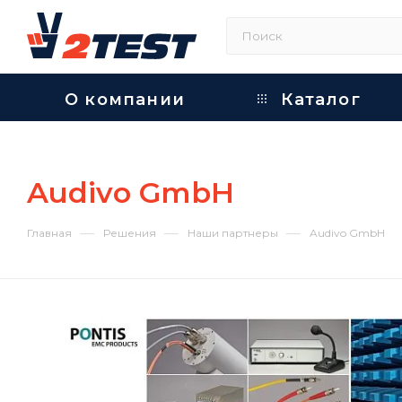
О компании
Каталог
Audivo GmbH
—
—
—
Главная
Решения
Наши партнеры
Audivo GmbH