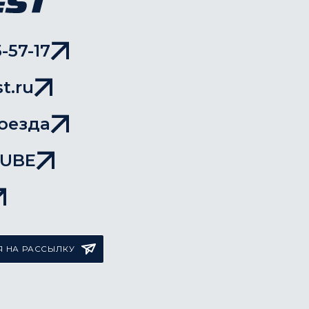
-57-17
t.ru
оезда
TUBE
 НА РАССЫЛКУ