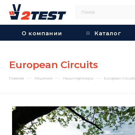
О компании
Каталог
European Circuits
—
—
—
Главная
Решения
Наши партнеры
European Circuit