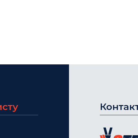
исту
Контак