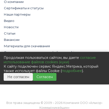
О компании
Сертификаты и статусы
Наши партнеры
Видео
Новости
Статьи
Вакансии
Материалы для скачивания
Cогласие на использование файлов cookies
Продолжая пользоваться сайтом, вы даете
согласие
Обработка персональных данных с помощью сервиса
использование файлов cookies (куки)
«Яндекс.Метрика»
К сайту подключен сервис Яндекс.Метрика, который
Политика в отношении обработки персональных данных
также использует файлы Cookie (
подробнее
).
Пользовательское соглашение
Не согласен
Согласен
Согласие на обработку персональных данных
Все права защищены © 2009 – 2026 Компания ООО «Алькор-
Коммьюникейшин»