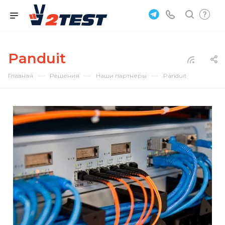
Panduit
—
—
—
Главная
Решения
Наши партнеры
Panduit