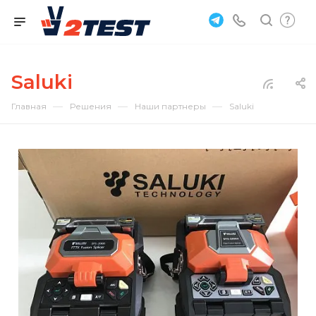
Saluki
—
—
—
Главная
Решения
Наши партнеры
Saluki