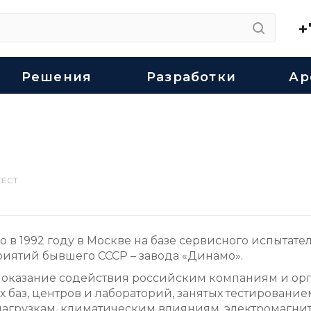
+
Решения
Разработки
Ар
ТЕСТ
в 1992 году в Москве на базе сервисного испытате
иятий бывшего СССР – завода «Динамо».
 оказание содействия российским компаниям и ор
баз, центров и лабораторий, занятых тестировани
агрузкам, климатическим влияниям, электромагни