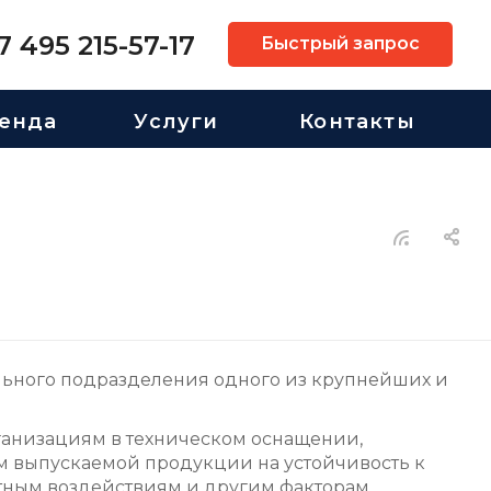
7 495 215-57-17
Быстрый запрос
енда
Услуги
Контакты
льного подразделения одного из крупнейших и
ганизациям в техническом оснащении,
ем выпускаемой продукции на устойчивость к
тным воздействиям и другим факторам