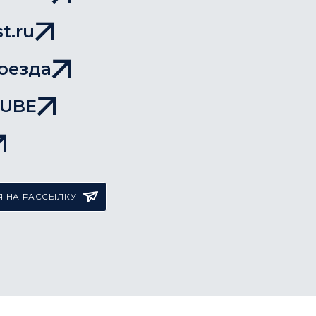
t.ru
оезда
TUBE
 НА РАССЫЛКУ