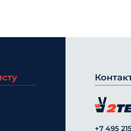
исту
Контак
+7 495 215