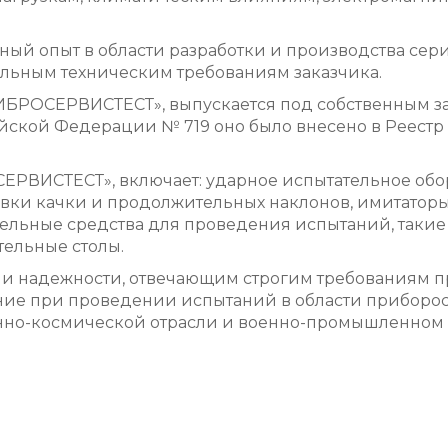
ый опыт в области разработки и производства сери
альным техническим требованиям заказчика.
ИБРОСЕРВИСТЕСТ», выпускается под собственным за
ийской Федерации № 719 оно было внесено в Реес
РВИСТЕСТ», включает: ударное испытательное обо
новки качки и продолжительных наклонов, имитатор
ательные средства для проведения испытаний, так
тельные столы.
м и надежности, отвечающим строгим требованиям
 при проведении испытаний в области приборост
нно-космической отрасли и военно-промышленном 