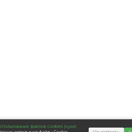
ькор-Коммьюникейшин»
спользование файлов cookies (куки)