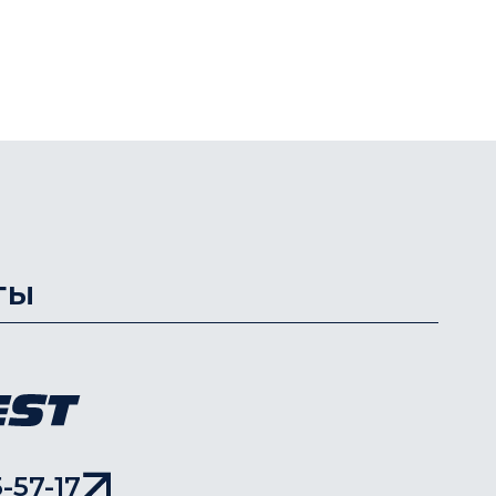
ты
-57-17