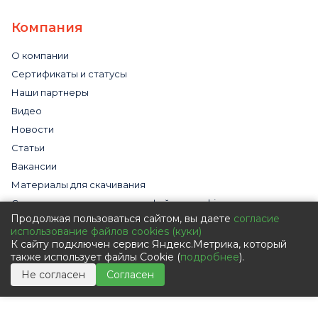
Компания
О компании
Сертификаты и статусы
Наши партнеры
Видео
Новости
Статьи
Вакансии
Материалы для скачивания
Cогласие на использование файлов cookies
Продолжая пользоваться сайтом, вы даете
согласие
Обработка персональных данных с помощью сервиса
использование файлов cookies (куки)
«Яндекс.Метрика»
К сайту подключен сервис Яндекс.Метрика, который
Политика в отношении обработки персональных данных
также использует файлы Cookie (
подробнее
).
Пользовательское соглашение
Не согласен
Согласен
Согласие на обработку персональных данных