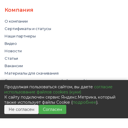
Компания
О компании
Сертификаты и статусы
Наши партнеры
Видео
Новости
Статьи
Вакансии
Материалы для скачивания
Cогласие на использование файлов cookies
Продолжая пользоваться сайтом, вы даете
согласие
Обработка персональных данных с помощью сервиса
использование файлов cookies (куки)
«Яндекс.Метрика»
К сайту подключен сервис Яндекс.Метрика, который
Политика в отношении обработки персональных данных
также использует файлы Cookie (
подробнее
).
Пользовательское соглашение
Не согласен
Согласен
Согласие на обработку персональных данных