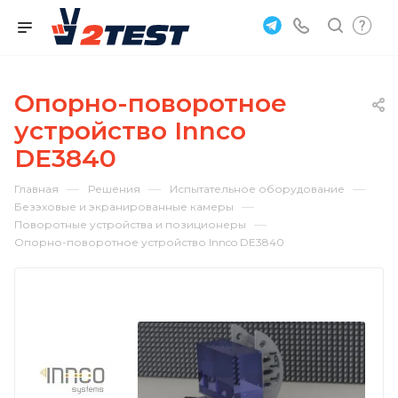
Опорно-поворотное
устройство Innco
DE3840
—
—
—
Главная
Решения
Испытательное оборудование
—
Безэховые и экранированные камеры
—
Поворотные устройства и позиционеры
Опорно-поворотное устройство Innco DE3840