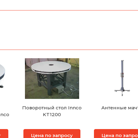
Поворотный стол Innco
Антенные мач
nnco
KT1200
у
Цена по запросу
Цена по запро