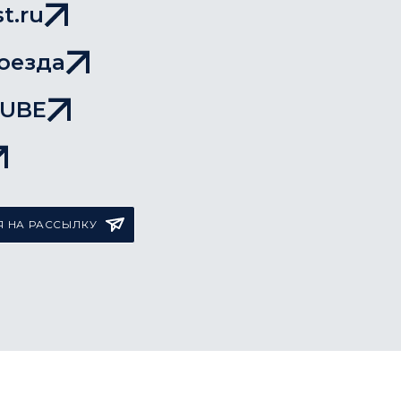
t.ru
оезда
TUBE
 НА РАССЫЛКУ