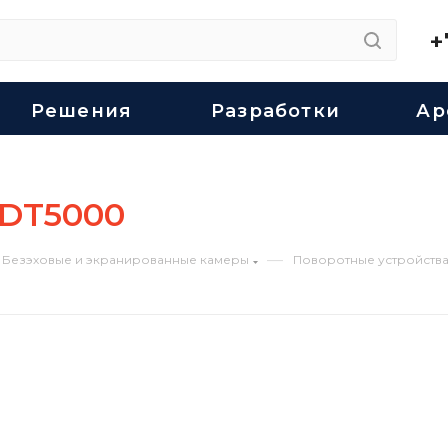
+
Решения
Разработки
Ар
 DT5000
—
Безэховые и экранированные камеры
Поворотные устройств