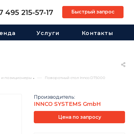
7 495 215-57-17
Быстрый запрос
енда
Услуги
Контакты
—
а и позиционеры
Поворотный стол Innco DT5000
Производитель:
INNCO SYSTEMS GmbH
Цена по запросу