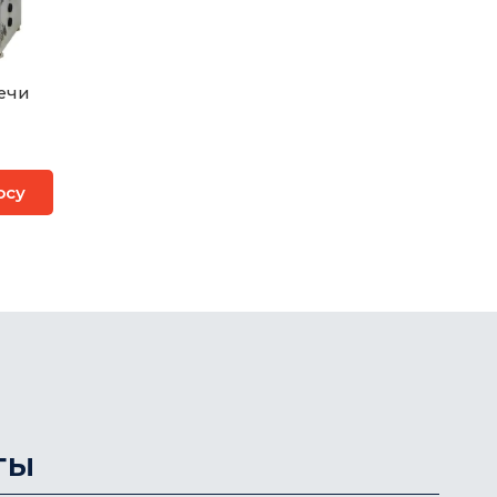
ечи
осу
ты