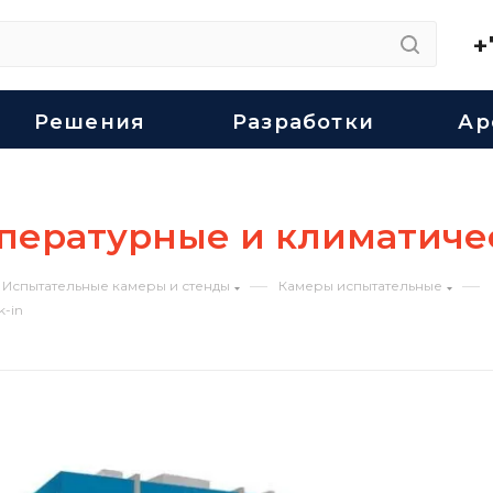
+
Решения
Разработки
Ар
пературные и климатичес
—
—
Испытательные камеры и стенды
Камеры испытательные
-in