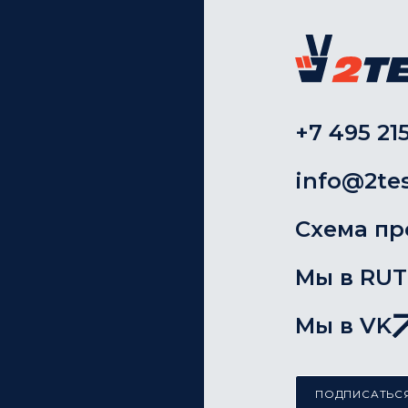
+7 495 215
info@2tes
Схема пр
Мы в RU
Мы в VK
ПОДПИСАТЬСЯ