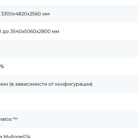
о 3300x4820x2560 мм
0 до 3540x5060x2800 мм
5%
мин (в зависимости от конфигурации)
ratos ™
а MyAngel24