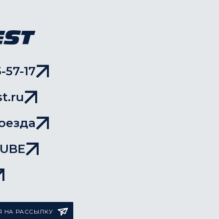
-57-17
t.ru
оезда
TUBE
 НА РАССЫЛКУ