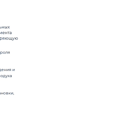
ьных
мента
воряющую
троля
дения и
оздуха
ановки,