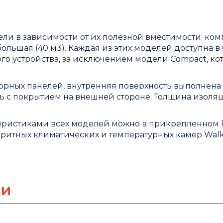
ели в зависимости от их полезной вместимости: ком
ь большая (40 м3). Каждая из этих моделей доступна в 
го устройства, за исключением модели Compact, ко
орных панелей, внутренняя поверхность выполнена
ь с покрытием на внешней стороне. Толщина изоляц
теристиками всех моделей можно в прикрепленном
ритных климатических и температурных камер Walk-
ки