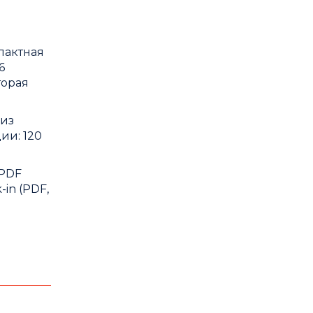
пактная
6
торая
 из
ии: 120
 PDF
in (PDF,