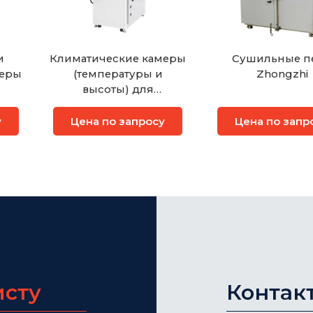
и
Климатические камеры
Сушильные п
меры
(температуры и
Zhongzhi
высоты) для
испытаний
аккумуляторов
у
Цена по запросу
Цена по запр
Sanwood
исту
Контак