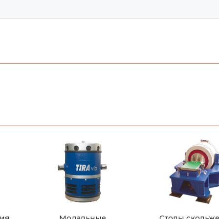
ния
Модальные
Столы скольж