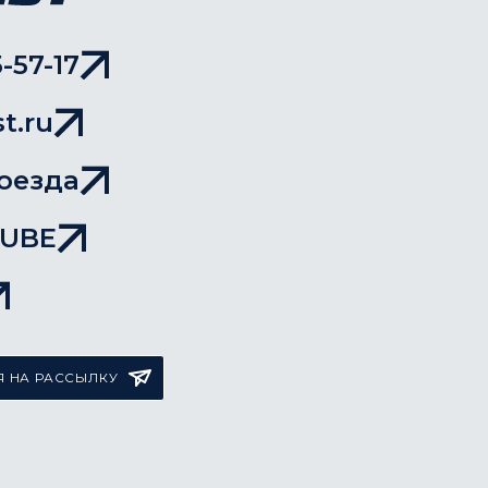
-57-17
t.ru
оезда
TUBE
 НА РАССЫЛКУ