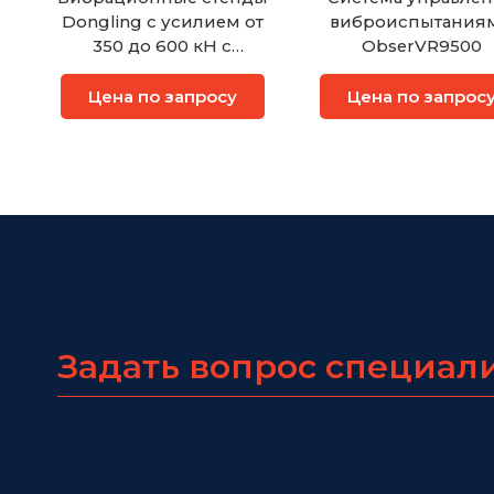
Dongling с усилием от
виброиспытания
350 до 600 кН с
ObserVR9500
водяным охлаждением
Цена по запросу
Цена по запрос
Задать вопрос специал