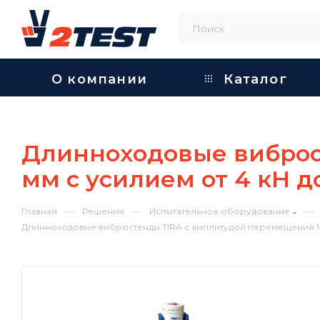
О компании
Каталог
Длинноходовые виброс
мм с усилием от 4 кН до
—
—
—
Главная
Решения
Испытательное оборудование
Длинноходовые вибростенды TIRA с амплитудой перемещения 100