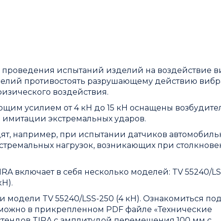
 проведения испытаний изделий на воздействие 
зделий противостоять разрушающему действию виб
изического воздействия.
щим усилием от 4 кН до 15 кН оснащены возбудите
 имитации экстремальных ударов.
т, например, при испытании датчиков автомобиль
стремальных нагрузок, возникающих при столкнов
A включает в себя несколько моделей: TV 55240/LSS
кН).
 модели TV 55240/LSS-250 (4 кН). Ознакомиться по
можно в прикрепленном PDF файле «
Технические
тендов TIRA с амплитудой перемещения 100 мм с