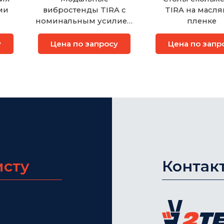
ми
вибростенды TIRA с
TIRA на масляной
номинальным усилием
пленке
от 100 Н до 2700 Н
у
Цена по запросу
Цена по запр
исту
Контак