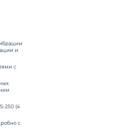
вибрации
рации и
лями с
ных
ении
-250 (4
дробно с