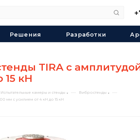
+
Решения
Разработки
Ар
тенды TIRA с амплитудо
 15 кН
—
—
Испытательные камеры и стенды
Вибростенды
 мм с усилием от 4 кН до 15 кН