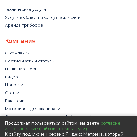
Технические услуги
Услуги в области эксплуатации сети
Аренда приборов
Компания
О компании
Сертификаты и статусы
Наши партнеры
Видео
Новости
Статьи
Вакансии
Материалы для скачивания
Cогласие на использование файлов cookies
Продолжая пользоваться сайтом, вы даете
согласие
Обработка персональных данных с помощью сервиса
использование файлов cookies (куки)
«Яндекс.Метрика»
К сайту подключен сервис Яндекс.Метрика, который