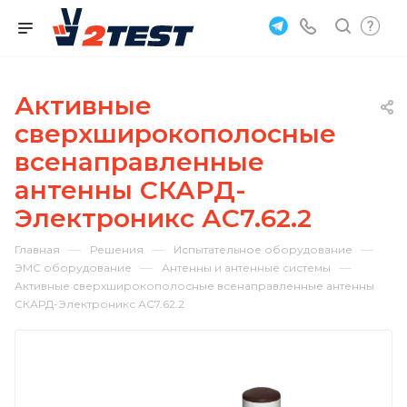
Активные
сверхширокополосные
всенаправленные
антенны СКАРД-
Электроникс АС7.62.2
—
—
—
Главная
Решения
Испытательное оборудование
—
—
ЭМС оборудование
Антенны и антенные системы
Активные сверхширокополосные всенаправленные антенны
СКАРД-Электроникс АС7.62.2